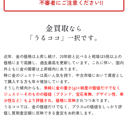
不審者にご注意ください!!
金買取
なら
「うるココ」一択です。
近年、金の価格は上昇し続け、20年前と比べると相場は5倍以上の
価格にまで高騰し、過去最高を更新しています。これに伴い、国内
外ともに金の需要は上昇傾向にあります。
特に金のジュエリーは高い人気を誇り、中古市場において資産とし
て購入する方も年々増加しています。
そうした傾向からも、
単純に金の重さ(g)×純度の価値だけでなく
ジュエリーそのものの価値（ブランド、宝石有無、デザイン性、希
少性など）もより評価され、価格に反映
されつつあります。
うるココでは、金の価値だけでなく、プラスαの価値をしっかり評
価し買取査定額に反映できる査定をお約束します。