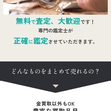
無料
査定、大歓迎
で
です！
専門の鑑定士が
正確
鑑定
に
させていただきます。
どんなものをまとめて売れるの？
金買取以外もOK
豊富な買取品目