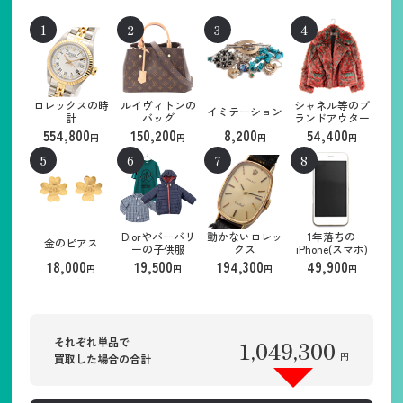
ロレックスの時
ルイヴィトンの
シャネル等のブ
イミテーション
計
バッグ
ランドアウター
554,800
150,200
8,200
54,400
円
円
円
円
Diorやバーバリ
動かないロレッ
1年落ちの
金のピアス
ーの子供服
クス
iPhone(スマホ)
18,000
19,500
194,300
49,900
円
円
円
円
それぞれ単品で
1,049,300
円
買取した場合の合計