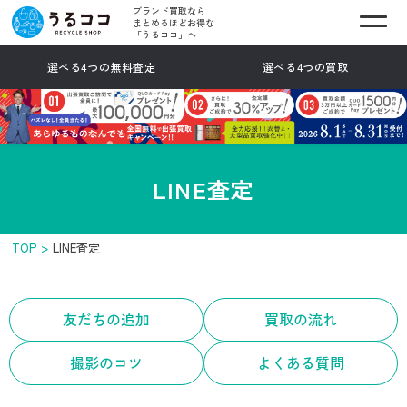
ブランド買取なら
まとめるほどお得な
「うるココ」へ
選べる4つの無料査定
選べる4つの買取
LINE査定
TOP
LINE査定
友だちの追加
買取の流れ
撮影のコツ
よくある質問