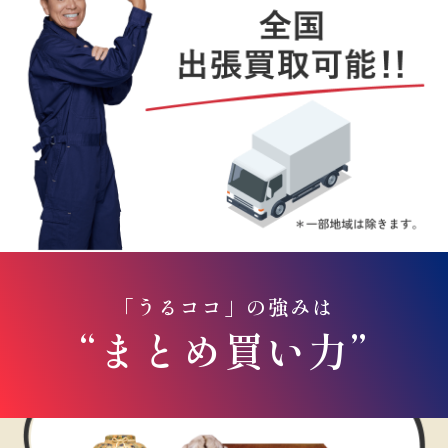
「うるココ」の強みは
“まとめ買い力”