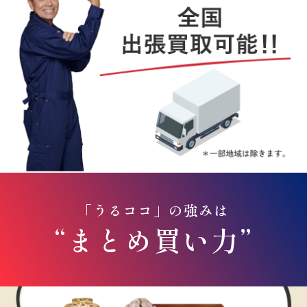
「うるココ」の強みは
“まとめ買い力”