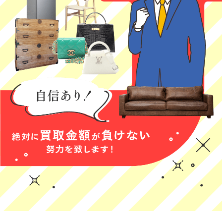
2026年05月29日
ら引用)
ら引用)
すが、とても親
業、説明がとて
15:23
2026年05月28日
2026年05月23日
切丁寧で、次回
も丁寧で人柄も
12:59
20:06
1
も是非利用させ
気さくな方でと
1
0
ていただきたく
ても安心感があ
思います。
りました。他に
も色々な情報を
教えていただ
き、助かりまし
た！またぜひ利
用したいと思い
Yoshii
三日月あご
村上加奈
ます。
★★★★★
★★★★★
★★★★★
査定内容の説明
本日、出張買取
とても丁寧なご
が丁寧でした！
に来ていただい
対応で良かった
た件ですが、正
です！
(Googleのクチコミか
直、怪しい業者
ら引用)
(Googleのクチコミか
(Googleのクチコミか
が多い中、こち
2026年05月23日
ら引用)
ら引用)
らは説明も明確
13:42
2026年05月22日
2026年05月22日
で、嘘がないと