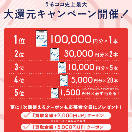
★★★★
★★★★★
★★★★★
婚礼家具の査定
30歳くらいの女
初めての出張買
を依頼したとこ
性に自宅に来て
取りで不安もあ
ろ、買取してい
もらいました。
りましたが、快
ただけなかった
言葉使いや感じ
く説明しながら
(Googleのクチコミか
(Googleのクチコミか
(Googleのクチコミか
のが残念でした
は良かったで
買取りして頂き
ら引用)
ら引用)
ら引用)
が、ついでにバ
す。買い取り金
ました。また、
2026年06月28日
2026年06月25日
2026年06月24日
ッグやジュエリ
額は安かったが
依頼したいと思
20:13
14:27
23:37
ーを査定してい
それはしようが
います。
1
1
1
ただきました。
ない。
キャンペーン期
間だったので納
得のいく査定で
対応もスムーズ
でした。
中村幸子
直美
明松真弓
★★★★★
★★★★★
★★★★★