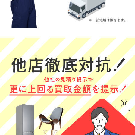
ーに査定して下
った従業員の方
常に丁寧で大変
(Googleのクチコミか
さいました。あ
も親切でした！
安心感のある出
ら引用)
(Googleのクチコミか
(Googleのクチコミか
りがとうござい
張買い取りでし
2026年05月30日
ら引用)
ら引用)
ました。
た。査定根拠も
2026年06月03日
2026年06月01日
15:01
明確に説明いた
13:26
21:40
1
だき、終始誠実
1
1
さを感じまし
た。初めて利用
する方にも自信
をもってオスス
メできる業者で
す。
RIE
みやみぃ
アミーアミー
★★★★★
★★★★★
★★★★★
とても便利で助
はじめての買取
一人暮らしの息
かりました
に来ていただき
子が実家に戻っ
ました。どんな
てくる時の家電
(Googleのクチコミか
感じか分からず
の買取でお願い
ら引用)
(Googleのクチコミか
(Googleのクチコミか
不安だったので
しました。作