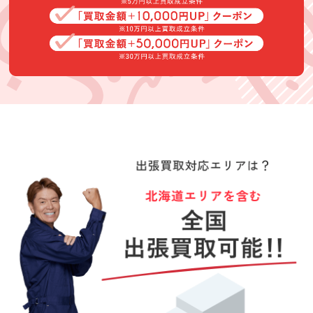
先日はタンスを
アクセサリー、
高萩様に買取り
買取いただきあ
時計、雑貨、大
して頂いて。良
りがとうござい
量のＣＤなど不
かったです。楽
ました。大型家
要なものを買い
しく会話が出来
(Googleのクチコミか
(Googleのクチコミか
(Googleのクチコミか
具は持ち運びも
取って頂いて大
て良かったで
ら引用)
ら引用)
ら引用)
面倒で今まで査
変助かりまし
す。ありがとう
2026年06月24日
2026年06月14日
2026年06月04日
定も億劫でひた
た。
ございました。
13:02
20:27
14:02
が出張買取うる
1
1
1
ココさんは、受
付電話から親身
にお話しを聞い
てくださり、査
定もスムーズで
買取できなかっ
た家具も納得す
Boysるーど
TAKO TSUBU
うずまきナルト
る理由をお話し
して下さいまし
★★★★★
★★★★★
★★★★★
た。また、予定
にはなかったも
査定もスピーデ
事前連絡から当
とても良かった
のもスピーディ
ィできてくださ
日の対応まで非
です