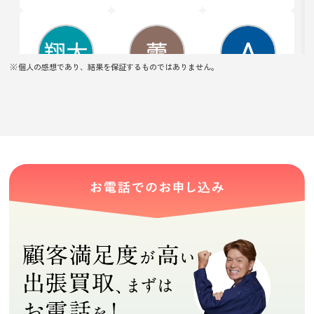
に説明していた
だき、満足して
います
個人の感想であり、結果を保証するものではありません。
近藤翔太
桜蕾
Airi Nakagawa
★★★★★
★★★★★
★★★★★
丁寧に対応して
親切に査定して
わかりやすく説
いただきまし
くださってあり
明していただき
た。
がたかったで
ありがとうござ
す。できるもの
います！
(Googleのクチコミか
(Googleのクチコミか
(Googleのクチコミか
できないものも
ら引用)
ら引用)
ら引用)
説明してくれま
2026年07月29日
2026年07月29日
2026年07月28日
した。
22:54
09:06
16:15
0
0
0