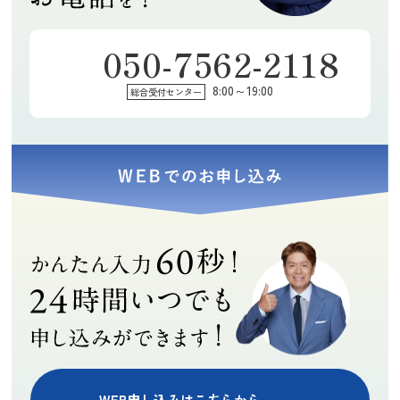
050-7562-2118
kinchan
たらりらりん
momoe
8:00～19:00
総合受付センター
★★★★★
★★★★★
★★★★★
市松人形と雛人
素早く丁寧で気
訪問買取に来て
形を買い取り依
さくな対応でし
下さった保田鑑
頼して査定して
た。ありがとう
定士の豊富な知
もらいました
ございました！
識に感心しまし
(Googleのクチコミか
(Googleのクチコミか
(Googleのクチコミか
が、値段が付か
た。アドバイス
ら引用)
ら引用)
ら引用)
ず、着物は格安
や説明など、全
2026年07月18日
2026年07月14日
2026年07月13日
ですが、買い取
てにおいて親切
19:33
17:55
19:04
りしてもらえま
丁寧で、とても
1
1
1
した。担当の方
気持ちの良いお
もすごく良い感
取引が出来まし
じの方で、丁寧
た。またご縁が
にご説明して頂
あれば宜しくお
きました。また
願いします。
WEB申し込みはこちらから
何かあればお願