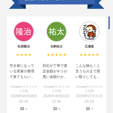
松原隆治
生駒祐太
広瀬基
★★★★
★★★★★
★★★★★
空き家になって
対応が丁寧で査
こんな物も！と
いる実家の整理
定金額がキリが
言うものまで買
で来てもらいま
悪い金額だから
い取りしてもら
したが、家の中
と少し上乗せし
えた
(Googleのクチコミか
(Googleのクチコミか
(Googleのクチコミか
にあるもの全て
てくださいまし
ら引用)
ら引用)
ら引用)
を見てもらいお
た。
2026年08月08日
2026年08月02日
2026年07月31日
金になるものな
00:39
22:06
05:23
らないものとあ
0
0
0
りましたが丁寧