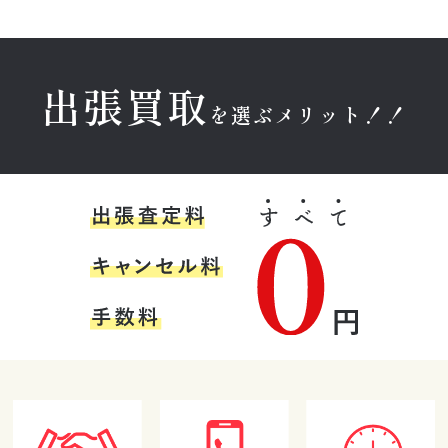
22:23
20:26
1
感じました。対
1
1
応してくださっ
た爽やかで感じ
の良い青年に信
出張買取
頼できたので、
を選ぶメリット！！
その場で売るこ
とを即決しまし
た。今後また売
おもち
育野寿紀
そこらへんのR
るものが出てき
た際もお願いし
★★★★
★★★★★
★★★★★
たいと思いま
す。信頼できる
初めての買取サ
金本様に出張買
とても丁寧に説
おすすめの業者
ービス利用でし
取のご対応をし
明していただけ
さんだと思いま
たが、スタッフ
ていただきまし
てありがたかっ
す。
の方は丁寧で親
た。大変気持ち
たです。
(Googleのクチコミか
(Googleのクチコミか
(Googleのクチコミか
しみやすく安心
の良い方で買取
ら引用)
ら引用)
ら引用)
できました。買
の知見もあり信
2026年05月18日
2026年05月16日
2026年05月15日
取金額は相場よ
頼してお任せす
16:51
17:50
13:52
り低く、いい値
ることができま
1
1
1
はつきませんで
した。また機会