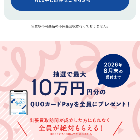
いしようと思い
まり
川久保裕
ky mur
ます。
★★★★★
★★★★
★★★★★
買取不可商品の不用品回収は行っておりません。
引っ越しで不用
丁寧に査定して
買取できない家
品の買取をお願
いただき、結果
具や家電につい
いしました。期
にも満足してい
て色々教えてく
限内に全て引き
ます。ガラクタ
ださりとても助
(Googleのクチコミか
(Googleのクチコミか
(Googleのクチコミか
取っていただけ
だと思っていた
かりましたあり
ら引用)
ら引用)
ら引用)
て本当に助かり
モノも買取って
がとうございま
2026年07月11日
2026年07月08日
2026年07月01日
ました。ありが
もらいました。
す
10:52
08:04
10:54
とうございまし
遅い時間までご
1
1
1
た。担当の方も
苦労さまでし
とても素敵な方
た。ありがと
でまたお願いし
う。
たいと思いま
す。
にこちゃん
柿くけ子
林節子