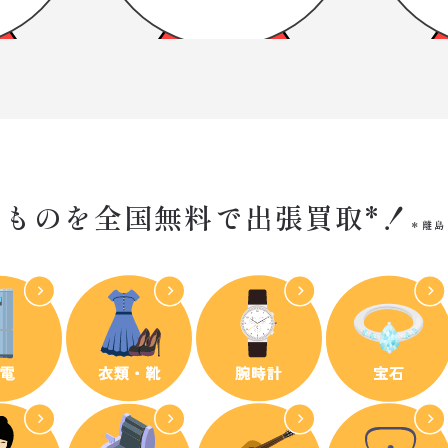
るものを全国無料で
出張買取*！
離島