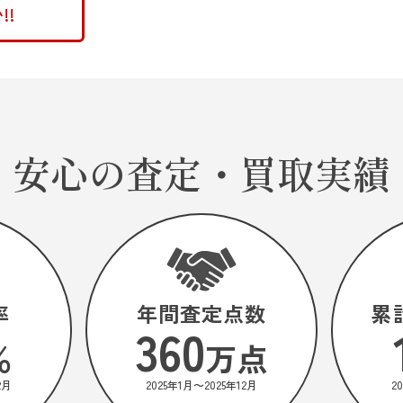
!
安心の査定・買取実績
率
年間査定点数
累
360
％
万点
2月
2025年1月〜
2025年12月
2