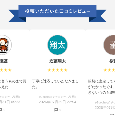
瀬基
近藤翔太
桜
★★★
★★★★★
★★
と言うものまで買
丁寧に対応していただきまし
親切に査定して
らえた
た。
がたかったです
きないものも説
のクチコミから引用)
(Googleのクチコミから引用)
た。
月31日 05:23
2026年07月29日 22:54
(Googleのク
2026年07月2
0
0