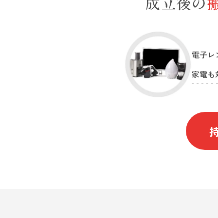
電子レ
家電も