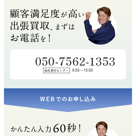
説明してくれま
ず、着物は格安
2026年07月29日
2026年07月28日
2026年07月18日
した。
ですが、買い取
09:06
16:15
19:33
りしてもらえま
0
0
1
した。担当の方
もすごく良い感
じの方で、丁寧
にご説明して頂
きました。また
何かあればお願
050-7562-1353
いしようと思い
たらりらりん
momoe
まり
ます。
8:00～19:00
総合受付センター
★★★★★
★★★★★
★★★★★
素早く丁寧で気
訪問買取に来て
引っ越しで不用
さくな対応でし
下さった保田鑑
品の買取をお願
た。ありがとう
定士の豊富な知
いしました。期
ございました！
識に感心しまし
限内に全て引き
(Googleのクチコミか
(Googleのクチコミか
(Googleのクチコミか
た。アドバイス
取っていただけ
ら引用)
ら引用)
ら引用)
や説明など、全
て本当に助かり
2026年07月14日
2026年07月13日
2026年07月11日
てにおいて親切
ました。ありが
17:55
19:04
10:52
丁寧で、とても
とうございまし