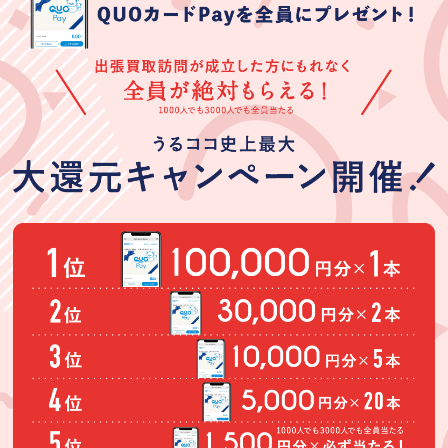
う。
間だったので納
得のいく査定で
対応もスムーズ
でした。
柿くけ子
林節子
中村幸子
★★★★★
★★★★★
★★★★★
30歳くらいの女
初めての出張買
先日はタンスを
性に自宅に来て
取りで不安もあ
買取いただきあ
もらいました。
りましたが、快
りがとうござい
言葉使いや感じ
く説明しながら
ました。大型家
(Googleのクチコミか
(Googleのクチコミか
(Googleのクチコミか
は良かったで
買取りして頂き
具は持ち運びも
ら引用)
ら引用)
ら引用)
す。買い取り金
ました。また、
面倒で今まで査
2026年06月25日
2026年06月24日
2026年06月24日
額は安かったが
依頼したいと思
定も億劫でひた
14:27
23:37
13:02
それはしようが
います。
が出張買取うる
1
1
1
ない。
ココさんは、受
付電話から親身
にお話しを聞い
てくださり、査