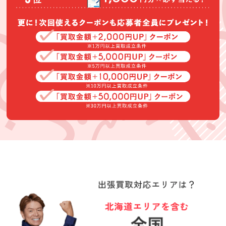
定もスムーズで
買取できなかっ
た家具も納得す
直美
明松真弓
Boysるーど
る理由をお話し
して下さいまし
★★★★★
★★★★★
★★★★★
た。また、予定
にはなかったも
アクセサリー、
高萩様に買取り
査定もスピーデ
のもスピーディ
時計、雑貨、大
して頂いて。良
ィできてくださ
ーに査定して下
量のＣＤなど不
かったです。楽
った従業員の方
さいました。あ
要なものを買い
しく会話が出来
も親切でした！
(Googleのクチコミか
(Googleのクチコミか
(Googleのクチコミか
りがとうござい
取って頂いて大
て良かったで
ら引用)
ら引用)
ら引用)
ました。
変助かりまし
す。ありがとう
2026年06月14日
2026年06月04日
2026年06月03日
た。
ございました。
20:27
14:02
13:26
1
1
1