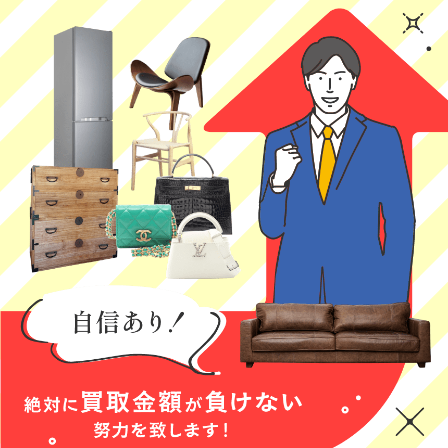
はじめての買取
一人暮らしの息
査定内容の説明
に来ていただき
子が実家に戻っ
が丁寧でした！
ました。どんな
てくる時の家電
(Googleのクチコミか
感じか分からず
の買取でお願い
ら引用)
(Googleのクチコミか
(Googleのクチコミか
不安だったので
しました。作
2026年05月23日
ら引用)
ら引用)
すが、とても親
業、説明がとて
2026年05月28日
2026年05月23日
13:42
切丁寧で、次回
も丁寧で人柄も
12:59
20:06
1
も是非利用させ
気さくな方でと
1
0
ていただきたく
ても安心感があ
思います。
りました。他に
も色々な情報を
教えていただ
き、助かりまし
た！またぜひ利
用したいと思い
三日月あご
村上加奈
おもち
ます。
★★★★★
★★★★★
★★★★
本日、出張買取
とても丁寧なご
初めての買取サ