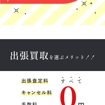
に来ていただい
対応で良かった
ービス利用でし
た件ですが、正
です！
たが、スタッフ
直、怪しい業者
の方は丁寧で親
(Googleのクチコミか
(Googleのクチコミか
(Googleのクチコミか
が多い中、こち
しみやすく安心
ら引用)
ら引用)
ら引用)
らは説明も明確
できました。買
2026年05月22日
2026年05月22日
2026年05月18日
で、嘘がないと
取金額は相場よ
22:23
20:26
16:51
感じました。対
り低く、いい値
1
1
1
応してくださっ
はつきませんで
た爽やかで感じ
したが、急いで
の良い青年に信
いたため気にな
出張買取
頼できたので、
りませんでし
を選ぶメリット！！
その場で売るこ
た。
とを即決しまし
た。今後また売
育野寿紀
そこらへんのR
Y N
るものが出てき
た際もお願いし
★★★★★
★★★★★
★★★★★
たいと思いま
す。信頼できる
金本様に出張買
とても丁寧に説
レトロ家具を買
おすすめの業者
取のご対応をし
明していただけ
い取ってもらお
さんだと思いま
ていただきまし
てありがたかっ
うと思っていま