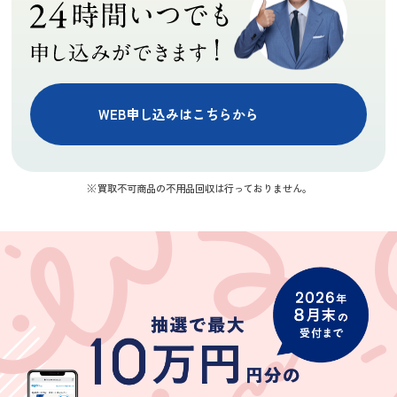
1
1
1
気持ちの良いお
た。担当の方も
取引が出来まし
とても素敵な方
た。またご縁が
でまたお願いし
あれば宜しくお
たいと思いま
願いします。
す。
WEB申し込みはこちらから
川久保裕
ky mur
にこちゃん
★★★★
★★★★★
★★★★
買取不可商品の不用品回収は行っておりません。
丁寧に査定して
買取できない家
婚礼家具の査定
いただき、結果
具や家電につい
を依頼したとこ
にも満足してい
て色々教えてく
ろ、買取してい
ます。ガラクタ
ださりとても助
ただけなかった
(Googleのクチコミか
(Googleのクチコミか
(Googleのクチコミか
だと思っていた
かりましたあり
のが残念でした
ら引用)
ら引用)
ら引用)
モノも買取って
がとうございま
が、ついでにバ
2026年07月08日
2026年07月01日
2026年06月28日
もらいました。
す
ッグやジュエリ
08:04
10:54
20:13
遅い時間までご
ーを査定してい
1
1
1
苦労さまでし
ただきました。
た。ありがと
キャンペーン期