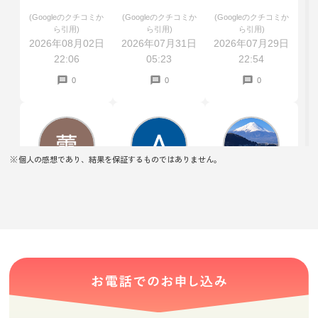
と少し上乗せし
えた
(Googleのクチコミか
(Googleのクチコミか
(Googleのクチコミか
てくださいまし
ら引用)
ら引用)
ら引用)
た。
2026年08月02日
2026年07月31日
2026年07月29日
22:06
05:23
22:54
0
0
0
個人の感想であり、結果を保証するものではありません。
桜蕾
Airi Nakagawa
kinchan
★★★★★
★★★★★
★★★★★
親切に査定して
わかりやすく説
市松人形と雛人
くださってあり
明していただき
形を買い取り依
がたかったで
ありがとうござ
頼して査定して
す。できるもの
います！
もらいました
(Googleのクチコミか
(Googleのクチコミか
(Googleのクチコミか
できないものも
が、値段が付か
ら引用)
ら引用)
ら引用)