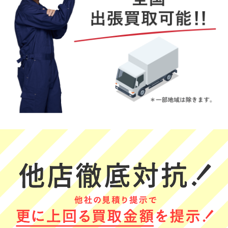
TAKO TSUBU
うずまきナルト
RIE
★★★★★
★★★★★
★★★★★
事前連絡から当
とても良かった
とても便利で助
日の対応まで非
です
かりました
常に丁寧で大変
(Googleのクチコミか
(Googleのクチコミか
安心感のある出
ら引用)
ら引用)
(Googleのクチコミか
張買い取りでし
2026年05月30日
2026年05月29日
ら引用)
た。査定根拠も
2026年06月01日
15:01
15:23
明確に説明いた
21:40
1
1
だき、終始誠実
1
さを感じまし
た。初めて利用
する方にも自信
をもってオスス
メできる業者で
す。
みやみぃ
アミーアミー
Yoshii
★★★★★
★★★★★
★★★★★