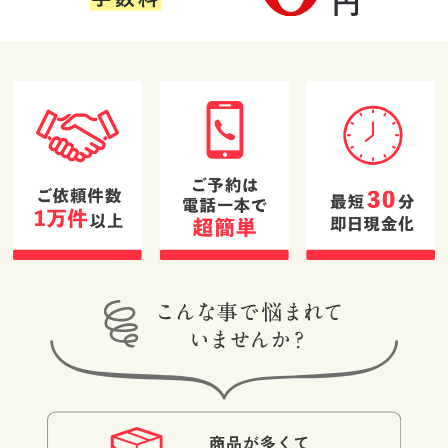
す。
た。大変気持ち
たです。
したが、状態が
(Googleのクチコミか
(Googleのクチコミか
(Googleのクチコミか
の良い方で買取
良くなかったた
ら引用)
ら引用)
ら引用)
の知見もあり信
め値段が付きま
2026年05月16日
2026年05月15日
2026年05月15日
頼してお任せす
せんでした。し
17:50
13:52
08:37
ることができま
かし価値の無い
1
1
1
した。また機会
と思っていたア
があればぜひお
クセサリーに思
願いしたいと感
いもよらない値
じました！！
段が付き大満足
です。鑑定士の
方の対応も非常
に良かったで
す。