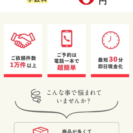
す。
た。大変気持ち
たです。
したが、状態が
(Googleのクチコミか
(Googleのクチコミか
(Googleのクチコミか
の良い方で買取
良くなかったた
ら引用)
ら引用)
ら引用)
の知見もあり信
め値段が付きま
2026年05月16日
2026年05月15日
2026年05月15日
頼してお任せす
せんでした。し
17:50
13:52
08:37
ることができま
かし価値の無い
1
1
1
した。また機会
と思っていたア
があればぜひお
クセサリーに思
願いしたいと感
いもよらない値
じました！！
段が付き大満足
です。鑑定士の
方の対応も非常
に良かったで
す。