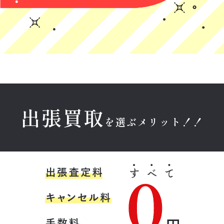
に来ていただい
対応で良かった
ービス利用でし
た件ですが、正
です！
たが、スタッフ
直、怪しい業者
の方は丁寧で親
(Googleのクチコミか
(Googleのクチコミか
(Googleのクチコミか
が多い中、こち
しみやすく安心
ら引用)
ら引用)
ら引用)
らは説明も明確
できました。買
2026年05月22日
2026年05月22日
2026年05月18日
で、嘘がないと
取金額は相場よ
22:23
20:26
16:51
感じました。対
り低く、いい値
1
1
1
応してくださっ
はつきませんで
た爽やかで感じ
したが、急いで
の良い青年に信
いたため気にな
出張買取
頼できたので、
りませんでし
を選ぶメリット！！
その場で売るこ
た。
とを即決しまし
た。今後また売
育野寿紀
そこらへんのR
Y N
るものが出てき
た際もお願いし
★★★★★
★★★★★
★★★★★
たいと思いま
す。信頼できる
金本様に出張買
とても丁寧に説
レトロ家具を買
おすすめの業者
取のご対応をし
明していただけ
い取ってもらお
さんだと思いま
ていただきまし
てありがたかっ
うと思っていま