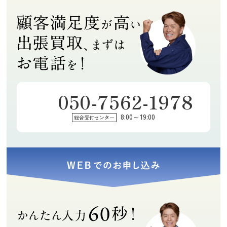
説明してくれま
ず、着物は格安
2026年07月29日
2026年07月28日
2026年07月18日
した。
ですが、買い取
09:06
16:15
19:33
りしてもらえま
0
0
1
した。担当の方
もすごく良い感
じの方で、丁寧
にご説明して頂
きました。また
何かあればお願
050-7562-1978
いしようと思い
たらりらりん
momoe
まり
ます。
8:00～19:00
総合受付センター
★★★★★
★★★★★
★★★★★
素早く丁寧で気
訪問買取に来て
引っ越しで不用
さくな対応でし
下さった保田鑑
品の買取をお願
た。ありがとう
定士の豊富な知
いしました。期
ございました！
識に感心しまし
限内に全て引き
(Googleのクチコミか
(Googleのクチコミか
(Googleのクチコミか
た。アドバイス
取っていただけ
ら引用)
ら引用)
ら引用)
や説明など、全
て本当に助かり
2026年07月14日
2026年07月13日
2026年07月11日
てにおいて親切
ました。ありが
17:55
19:04
10:52
丁寧で、とても
とうございまし