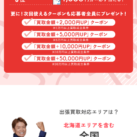
定もスムーズで
買取できなかっ
た家具も納得す
直美
明松真弓
Boysるーど
る理由をお話し
して下さいまし
★★★★★
★★★★★
★★★★★
た。また、予定
にはなかったも
アクセサリー、
高萩様に買取り
査定もスピーデ
のもスピーディ
時計、雑貨、大
して頂いて。良
ィできてくださ
ーに査定して下
量のＣＤなど不
かったです。楽
った従業員の方
さいました。あ
要なものを買い
しく会話が出来
も親切でした！
(Googleのクチコミか
(Googleのクチコミか
(Googleのクチコミか
りがとうござい
取って頂いて大
て良かったで
ら引用)
ら引用)
ら引用)
ました。
変助かりまし
す。ありがとう
2026年06月14日
2026年06月04日
2026年06月03日
た。
ございました。
20:27
14:02
13:26
1
1
1