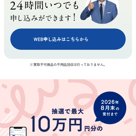
1
1
1
気持ちの良いお
た。担当の方も
取引が出来まし
とても素敵な方
た。またご縁が
でまたお願いし
あれば宜しくお
たいと思いま
願いします。
す。
WEB申し込みはこちらから
川久保裕
ky mur
にこちゃん
★★★★
★★★★★
★★★★
買取不可商品の不用品回収は行っておりません。
丁寧に査定して
買取できない家
婚礼家具の査定
いただき、結果
具や家電につい
を依頼したとこ
にも満足してい
て色々教えてく
ろ、買取してい
ます。ガラクタ
ださりとても助
ただけなかった
(Googleのクチコミか
(Googleのクチコミか
(Googleのクチコミか
だと思っていた
かりましたあり
のが残念でした
ら引用)
ら引用)
ら引用)
モノも買取って
がとうございま
が、ついでにバ
2026年07月08日
2026年07月01日
2026年06月28日
もらいました。
す
ッグやジュエリ
08:04
10:54
20:13
遅い時間までご
ーを査定してい
1
1
1
苦労さまでし
ただきました。
た。ありがと
キャンペーン期