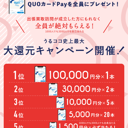
う。
間だったので納
得のいく査定で
対応もスムーズ
でした。
柿くけ子
林節子
中村幸子
★★★★★
★★★★★
★★★★★
30歳くらいの女
初めての出張買
先日はタンスを
性に自宅に来て
取りで不安もあ
買取いただきあ
もらいました。
りましたが、快
りがとうござい
言葉使いや感じ
く説明しながら
ました。大型家
(Googleのクチコミか
(Googleのクチコミか
(Googleのクチコミか
は良かったで
買取りして頂き
具は持ち運びも
ら引用)
ら引用)
ら引用)
す。買い取り金
ました。また、
面倒で今まで査
2026年06月25日
2026年06月24日
2026年06月24日
額は安かったが
依頼したいと思
定も億劫でひた
14:27
23:37
13:02
それはしようが
います。
が出張買取うる
1
1
1
ない。
ココさんは、受
付電話から親身
にお話しを聞い
てくださり、査