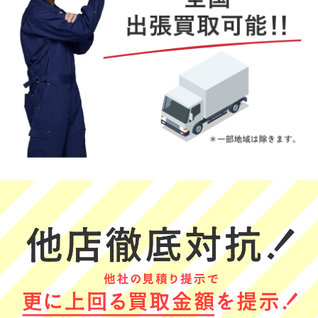
TAKO TSUBU
うずまきナルト
RIE
★★★★★
★★★★★
★★★★★
事前連絡から当
とても良かった
とても便利で助
日の対応まで非
です
かりました
常に丁寧で大変
(Googleのクチコミか
(Googleのクチコミか
安心感のある出
ら引用)
ら引用)
(Googleのクチコミか
張買い取りでし
2026年05月30日
2026年05月29日
ら引用)
た。査定根拠も
2026年06月01日
15:01
15:23
明確に説明いた
21:40
1
1
だき、終始誠実
1
さを感じまし
た。初めて利用
する方にも自信
をもってオスス
メできる業者で
す。
みやみぃ
アミーアミー
Yoshii
★★★★★
★★★★★
★★★★★