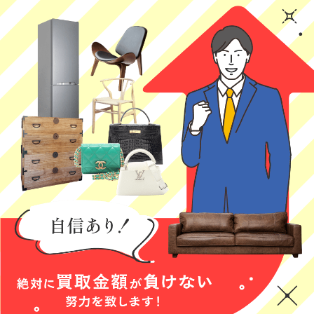
はじめての買取
一人暮らしの息
査定内容の説明
に来ていただき
子が実家に戻っ
が丁寧でした！
ました。どんな
てくる時の家電
(Googleのクチコミか
感じか分からず
の買取でお願い
ら引用)
(Googleのクチコミか
(Googleのクチコミか
不安だったので
しました。作
2026年05月23日
ら引用)
ら引用)
すが、とても親
業、説明がとて
2026年05月28日
2026年05月23日
13:42
切丁寧で、次回
も丁寧で人柄も
12:59
20:06
1
も是非利用させ
気さくな方でと
1
0
ていただきたく
ても安心感があ
思います。
りました。他に
も色々な情報を
教えていただ
き、助かりまし
た！またぜひ利
用したいと思い
三日月あご
村上加奈
おもち
ます。
★★★★★
★★★★★
★★★★
本日、出張買取
とても丁寧なご
初めての買取サ