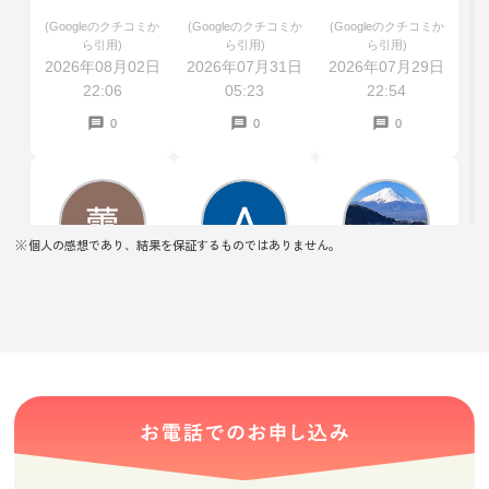
と少し上乗せし
えた
(Googleのクチコミか
(Googleのクチコミか
(Googleのクチコミか
てくださいまし
ら引用)
ら引用)
ら引用)
た。
2026年08月02日
2026年07月31日
2026年07月29日
22:06
05:23
22:54
0
0
0
個人の感想であり、結果を保証するものではありません。
桜蕾
Airi Nakagawa
kinchan
★★★★★
★★★★★
★★★★★
親切に査定して
わかりやすく説
市松人形と雛人
くださってあり
明していただき
形を買い取り依
がたかったで
ありがとうござ
頼して査定して
す。できるもの
います！
もらいました
(Googleのクチコミか
(Googleのクチコミか
(Googleのクチコミか
できないものも
が、値段が付か
ら引用)
ら引用)
ら引用)