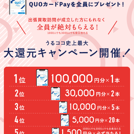
う。
間だったので納
得のいく査定で
対応もスムーズ
でした。
柿くけ子
林節子
中村幸子
★★★★★
★★★★★
★★★★★
30歳くらいの女
初めての出張買
先日はタンスを
性に自宅に来て
取りで不安もあ
買取いただきあ
もらいました。
りましたが、快
りがとうござい
言葉使いや感じ
く説明しながら
ました。大型家
(Googleのクチコミか
(Googleのクチコミか
(Googleのクチコミか
は良かったで
買取りして頂き
具は持ち運びも
ら引用)
ら引用)
ら引用)
す。買い取り金
ました。また、
面倒で今まで査
2026年06月25日
2026年06月24日
2026年06月24日
額は安かったが
依頼したいと思
定も億劫でひた
14:27
23:37
13:02
それはしようが
います。
が出張買取うる
1
1
1
ない。
ココさんは、受
付電話から親身
にお話しを聞い
てくださり、査