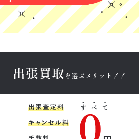
に来ていただい
対応で良かった
ービス利用でし
た件ですが、正
です！
たが、スタッフ
直、怪しい業者
の方は丁寧で親
(Googleのクチコミか
(Googleのクチコミか
(Googleのクチコミか
が多い中、こち
しみやすく安心
ら引用)
ら引用)
ら引用)
らは説明も明確
できました。買
2026年05月22日
2026年05月22日
2026年05月18日
で、嘘がないと
取金額は相場よ
22:23
20:26
16:51
感じました。対
り低く、いい値
1
1
1
応してくださっ
はつきませんで
た爽やかで感じ
したが、急いで
の良い青年に信
いたため気にな
出張買取
頼できたので、
りませんでし
を選ぶメリット！！
その場で売るこ
た。
とを即決しまし
た。今後また売
育野寿紀
そこらへんのR
Y N
るものが出てき
た際もお願いし
★★★★★
★★★★★
★★★★★
たいと思いま
す。信頼できる
金本様に出張買
とても丁寧に説
レトロ家具を買
おすすめの業者
取のご対応をし
明していただけ
い取ってもらお
さんだと思いま
ていただきまし
てありがたかっ
うと思っていま