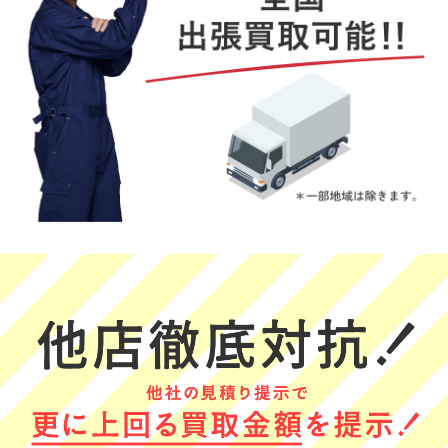
TAKO TSUBU
うずまきナルト
RIE
★★★★★
★★★★★
★★★★★
事前連絡から当
とても良かった
とても便利で助
日の対応まで非
です
かりました
常に丁寧で大変
(Googleのクチコミか
(Googleのクチコミか
安心感のある出
ら引用)
ら引用)
(Googleのクチコミか
張買い取りでし
2026年05月30日
2026年05月29日
ら引用)
た。査定根拠も
2026年06月01日
15:01
15:23
明確に説明いた
21:40
1
1
だき、終始誠実
1
さを感じまし
た。初めて利用
する方にも自信
をもってオスス
メできる業者で
す。
みやみぃ
アミーアミー
Yoshii
★★★★★
★★★★★
★★★★★