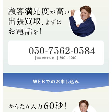
説明してくれま
ず、着物は格安
2026年07月29日
2026年07月28日
2026年07月18日
した。
ですが、買い取
09:06
16:15
19:33
りしてもらえま
0
0
1
した。担当の方
もすごく良い感
じの方で、丁寧
にご説明して頂
きました。また
何かあればお願
050-7562-0584
いしようと思い
たらりらりん
momoe
まり
ます。
8:00～19:00
総合受付センター
★★★★★
★★★★★
★★★★★
素早く丁寧で気
訪問買取に来て
引っ越しで不用
さくな対応でし
下さった保田鑑
品の買取をお願
た。ありがとう
定士の豊富な知
いしました。期
ございました！
識に感心しまし
限内に全て引き
(Googleのクチコミか
(Googleのクチコミか
(Googleのクチコミか
た。アドバイス
取っていただけ
ら引用)
ら引用)
ら引用)
や説明など、全
て本当に助かり
2026年07月14日
2026年07月13日
2026年07月11日
てにおいて親切
ました。ありが
17:55
19:04
10:52
丁寧で、とても
とうございまし