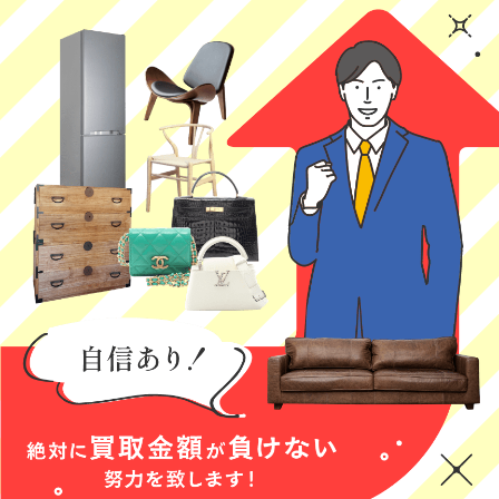
はじめての買取
一人暮らしの息
査定内容の説明
に来ていただき
子が実家に戻っ
が丁寧でした！
ました。どんな
てくる時の家電
(Googleのクチコミか
感じか分からず
の買取でお願い
ら引用)
(Googleのクチコミか
(Googleのクチコミか
不安だったので
しました。作
2026年05月23日
ら引用)
ら引用)
すが、とても親
業、説明がとて
2026年05月28日
2026年05月23日
13:42
切丁寧で、次回
も丁寧で人柄も
12:59
20:06
1
も是非利用させ
気さくな方でと
1
0
ていただきたく
ても安心感があ
思います。
りました。他に
も色々な情報を
教えていただ
き、助かりまし
た！またぜひ利
用したいと思い
三日月あご
村上加奈
おもち
ます。
★★★★★
★★★★★
★★★★
本日、出張買取
とても丁寧なご
初めての買取サ