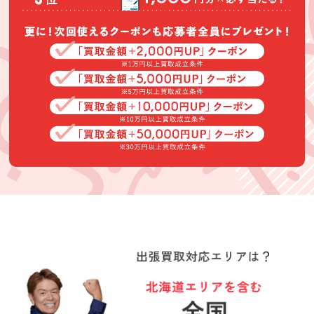
定もスムーズで
買取できなかっ
た家具も納得す
直美
明松真弓
Boysるーど
る理由をお話し
して下さいまし
★★★★★
★★★★★
★★★★★
た。また、予定
にはなかったも
アクセサリー、
高萩様に買取り
査定もスピーデ
のもスピーディ
時計、雑貨、大
して頂いて。良
ィできてくださ
ーに査定して下
量のＣＤなど不
かったです。楽
った従業員の方
さいました。あ
要なものを買い
しく会話が出来
も親切でした！
(Googleのクチコミか
(Googleのクチコミか
(Googleのクチコミか
りがとうござい
取って頂いて大
て良かったで
ら引用)
ら引用)
ら引用)
ました。
変助かりまし
す。ありがとう
2026年06月14日
2026年06月04日
2026年06月03日
た。
ございました。
20:27
14:02
13:26
1
1
1