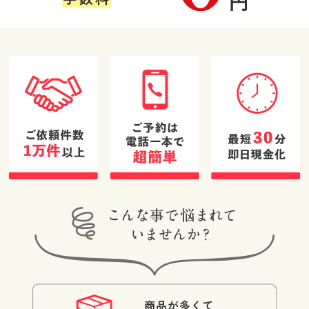
す。
た。大変気持ち
たです。
したが、状態が
(Googleのクチコミか
(Googleのクチコミか
(Googleのクチコミか
の良い方で買取
良くなかったた
ら引用)
ら引用)
ら引用)
の知見もあり信
め値段が付きま
2026年05月16日
2026年05月15日
2026年05月15日
頼してお任せす
せんでした。し
17:50
13:52
08:37
ることができま
かし価値の無い
1
1
1
した。また機会
と思っていたア
があればぜひお
クセサリーに思
願いしたいと感
いもよらない値
じました！！
段が付き大満足
です。鑑定士の
方の対応も非常
に良かったで
す。