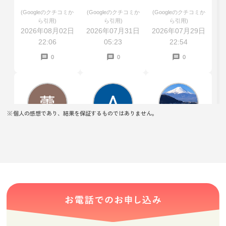
と少し上乗せし
えた
(Googleのクチコミか
(Googleのクチコミか
(Googleのクチコミか
てくださいまし
ら引用)
ら引用)
ら引用)
た。
2026年08月02日
2026年07月31日
2026年07月29日
22:06
05:23
22:54
0
0
0
個人の感想であり、結果を保証するものではありません。
桜蕾
Airi Nakagawa
kinchan
★★★★★
★★★★★
★★★★★
親切に査定して
わかりやすく説
市松人形と雛人
くださってあり
明していただき
形を買い取り依
がたかったで
ありがとうござ
頼して査定して
す。できるもの
います！
もらいました
(Googleのクチコミか
(Googleのクチコミか
(Googleのクチコミか
できないものも
が、値段が付か
ら引用)
ら引用)
ら引用)