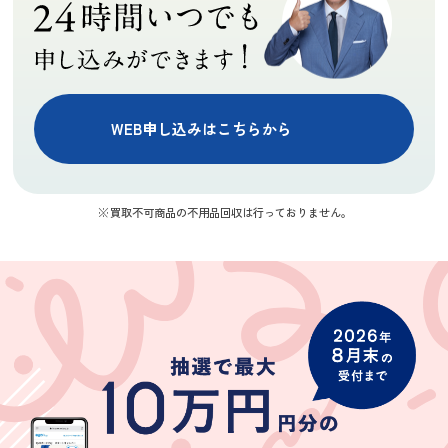
1
1
1
気持ちの良いお
た。担当の方も
取引が出来まし
とても素敵な方
た。またご縁が
でまたお願いし
あれば宜しくお
たいと思いま
願いします。
す。
WEB申し込みはこちらから
川久保裕
ky mur
にこちゃん
★★★★
★★★★★
★★★★
買取不可商品の不用品回収は行っておりません。
丁寧に査定して
買取できない家
婚礼家具の査定
いただき、結果
具や家電につい
を依頼したとこ
にも満足してい
て色々教えてく
ろ、買取してい
ます。ガラクタ
ださりとても助
ただけなかった
(Googleのクチコミか
(Googleのクチコミか
(Googleのクチコミか
だと思っていた
かりましたあり
のが残念でした
ら引用)
ら引用)
ら引用)
モノも買取って
がとうございま
が、ついでにバ
2026年07月08日
2026年07月01日
2026年06月28日
もらいました。
す
ッグやジュエリ
08:04
10:54
20:13
遅い時間までご
ーを査定してい
1
1
1
苦労さまでし
ただきました。
た。ありがと
キャンペーン期