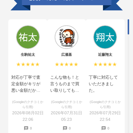
生駒祐太
広瀬基
近藤翔太
★★★★★
★★★★★
★★★★★
対応が丁寧で査
こんな物も！と
丁寧に対応して
定金額がキリが
言うものまで買
いただきまし
悪い金額だから
い取りしてもら
た。
と少し上乗せし
えた
(Googleのクチコミか
(Googleのクチコミか
(Googleのクチコミか
てくださいまし
ら引用)
ら引用)
ら引用)
た。
2026年08月02日
2026年07月31日
2026年07月29日
22:06
05:23
22:54
0
0
0