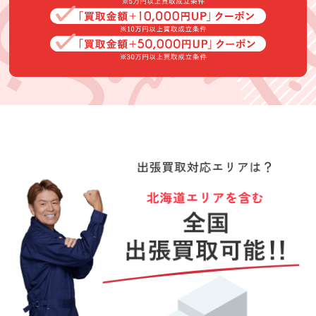
にはなかったも
アクセサリー、
高萩様に買取り
査定もスピーデ
のもスピーディ
時計、雑貨、大
して頂いて。良
ィできてくださ
ーに査定して下
量のＣＤなど不
かったです。楽
った従業員の方
さいました。あ
要なものを買い
しく会話が出来
も親切でした！
(Googleのクチコミか
(Googleのクチコミか
(Googleのクチコミか
りがとうござい
取って頂いて大
て良かったで
ら引用)
ら引用)
ら引用)
ました。
変助かりまし
す。ありがとう
2026年06月14日
2026年06月04日
2026年06月03日
た。
ございました。
20:27
14:02
13:26
1
1
1
TAKO TSUBU
うずまきナルト
RIE
★★★★★
★★★★★
★★★★★
事前連絡から当
とても良かった
とても便利で助
日の対応まで非
です
かりました