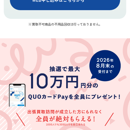
川久保裕
ky mur
にこちゃん
★★★★
★★★★★
★★★★
買取不可商品の不用品回収は行っておりません。
丁寧に査定して
買取できない家
婚礼家具の査定
いただき、結果
具や家電につい
を依頼したとこ
にも満足してい
て色々教えてく
ろ、買取してい
ます。ガラクタ
ださりとても助
ただけなかった
(Googleのクチコミか
(Googleのクチコミか
(Googleのクチコミか
だと思っていた
かりましたあり
のが残念でした
ら引用)
ら引用)
ら引用)
モノも買取って
がとうございま
が、ついでにバ
2026年07月08日
2026年07月01日
2026年06月28日
もらいました。
す
ッグやジュエリ
08:04
10:54
20:13
遅い時間までご
ーを査定してい
1
1
1
苦労さまでし
ただきました。
た。ありがと
キャンペーン期
う。
間だったので納
得のいく査定で
対応もスムーズ
でした。
柿くけ子
林節子
中村幸子