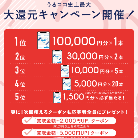
★★★★★
★★★★★
★★★★★
30歳くらいの女
初めての出張買
先日はタンスを
性に自宅に来て
取りで不安もあ
買取いただきあ
もらいました。
りましたが、快
りがとうござい
言葉使いや感じ
く説明しながら
ました。大型家
(Googleのクチコミか
(Googleのクチコミか
(Googleのクチコミか
は良かったで
買取りして頂き
具は持ち運びも
ら引用)
ら引用)
ら引用)
す。買い取り金
ました。また、
面倒で今まで査
2026年06月25日
2026年06月24日
2026年06月24日
額は安かったが
依頼したいと思
定も億劫でひた
14:27
23:37
13:02
それはしようが
います。
が出張買取うる
1
1
1
ない。
ココさんは、受
付電話から親身
にお話しを聞い
てくださり、査
定もスムーズで
買取できなかっ
た家具も納得す
直美
明松真弓
Boysるーど
る理由をお話し
して下さいまし
★★★★★
★★★★★
★★★★★
た。また、予定