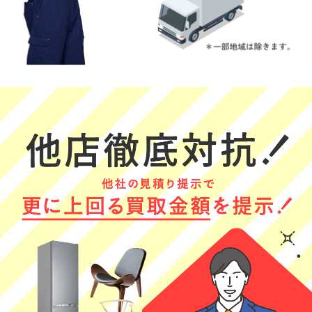
常に丁寧で大変
(Googleのクチコミか
(Googleのクチコミか
安心感のある出
ら引用)
ら引用)
(Googleのクチコミか
張買い取りでし
2026年05月30日
2026年05月29日
ら引用)
た。査定根拠も
2026年06月01日
15:01
15:23
明確に説明いた
21:40
1
1
だき、終始誠実
1
さを感じまし
た。初めて利用
する方にも自信
をもってオスス
メできる業者で
す。
みやみぃ
アミーアミー
Yoshii
★★★★★
★★★★★
★★★★★
はじめての買取
一人暮らしの息
査定内容の説明
に来ていただき
子が実家に戻っ
が丁寧でした！
ました。どんな
てくる時の家電
(Googleのクチコミか
感じか分からず
の買取でお願い
ら引用)
(Googleのクチコミか
(Googleのクチコミか
不安だったので
しました。作