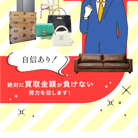
2026年05月23日
ら引用)
ら引用)
すが、とても親
業、説明がとて
2026年05月28日
2026年05月23日
13:42
切丁寧で、次回
も丁寧で人柄も
12:59
20:06
1
も是非利用させ
気さくな方でと
1
0
ていただきたく
ても安心感があ
思います。
りました。他に
も色々な情報を
教えていただ
き、助かりまし
た！またぜひ利
用したいと思い
三日月あご
村上加奈
おもち
ます。
★★★★★
★★★★★
★★★★
本日、出張買取
とても丁寧なご
初めての買取サ
に来ていただい
対応で良かった
ービス利用でし
た件ですが、正
です！
たが、スタッフ
直、怪しい業者
の方は丁寧で親
(Googleのクチコミか
(Googleのクチコミか
(Googleのクチコミか
が多い中、こち
しみやすく安心
ら引用)
ら引用)
ら引用)
らは説明も明確
できました。買
2026年05月22日
2026年05月22日
2026年05月18日
で、嘘がないと
取金額は相場よ