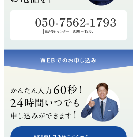
にご説明して頂
きました。また
何かあればお願
050-7562-1793
いしようと思い
たらりらりん
momoe
まり
ます。
8:00～19:00
総合受付センター
★★★★★
★★★★★
★★★★★
素早く丁寧で気
訪問買取に来て
引っ越しで不用
さくな対応でし
下さった保田鑑
品の買取をお願
た。ありがとう
定士の豊富な知
いしました。期
ございました！
識に感心しまし
限内に全て引き
(Googleのクチコミか
(Googleのクチコミか
(Googleのクチコミか
た。アドバイス
取っていただけ
ら引用)
ら引用)
ら引用)
や説明など、全
て本当に助かり
2026年07月14日
2026年07月13日
2026年07月11日
てにおいて親切
ました。ありが
17:55
19:04
10:52
丁寧で、とても
とうございまし
1
1
1
気持ちの良いお
た。担当の方も
取引が出来まし
とても素敵な方
た。またご縁が
でまたお願いし
あれば宜しくお
たいと思いま
願いします。
す。
WEB申し込みはこちらから