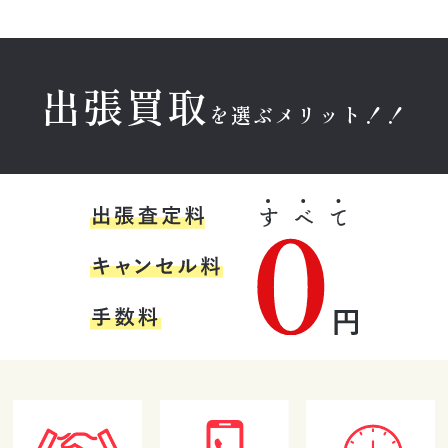
22:23
20:26
16:51
感じました。対
り低く、いい値
1
1
1
応してくださっ
はつきませんで
た爽やかで感じ
したが、急いで
の良い青年に信
いたため気にな
出張買取
頼できたので、
りませんでし
を選ぶメリット！！
その場で売るこ
た。
とを即決しまし
た。今後また売
育野寿紀
そこらへんのR
Y N
るものが出てき
た際もお願いし
★★★★★
★★★★★
★★★★★
たいと思いま
す。信頼できる
金本様に出張買
とても丁寧に説
レトロ家具を買
おすすめの業者
取のご対応をし
明していただけ
い取ってもらお
さんだと思いま
ていただきまし
てありがたかっ
うと思っていま
す。
た。大変気持ち
たです。
したが、状態が
(Googleのクチコミか
(Googleのクチコミか
(Googleのクチコミか
の良い方で買取
良くなかったた
ら引用)
ら引用)
ら引用)
の知見もあり信
め値段が付きま
2026年05月16日
2026年05月15日
2026年05月15日
頼してお任せす
せんでした。し
17:50
13:52
08:37
ることができま
かし価値の無い
1
1
1
した。また機会
と思っていたア