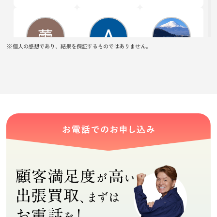
個人の感想であり、結果を保証するものではありません。
桜蕾
Airi Nakagawa
kinchan
★★★★★
★★★★★
★★★★★
親切に査定して
わかりやすく説
市松人形と雛人
くださってあり
明していただき
形を買い取り依
がたかったで
ありがとうござ
頼して査定して
す。できるもの
います！
もらいました
(Googleのクチコミか
(Googleのクチコミか
(Googleのクチコミか
できないものも
が、値段が付か
ら引用)
ら引用)
ら引用)
説明してくれま
ず、着物は格安
2026年07月29日
2026年07月28日
2026年07月18日
した。
ですが、買い取
09:06
16:15
19:33
りしてもらえま
0
0
1
した。担当の方
もすごく良い感
じの方で、丁寧