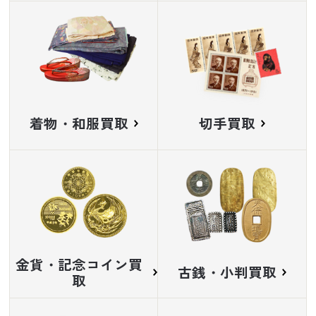
着物・和服買取
切手買取
金貨・記念コイン買
古銭・小判買取
取