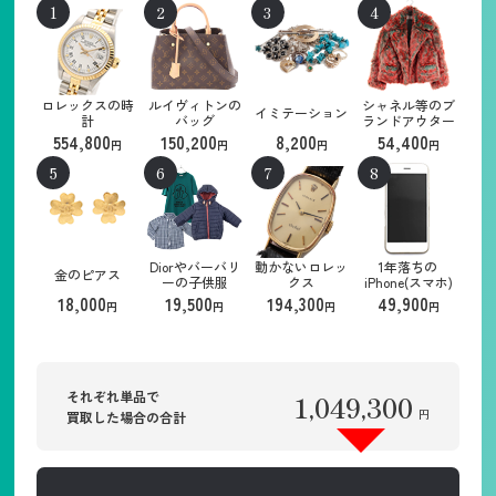
ロレックスの時
ルイヴィトンの
シャネル等のブ
イミテーション
計
バッグ
ランドアウター
554,800
150,200
8,200
54,400
円
円
円
円
Diorやバーバリ
動かないロレッ
1年落ちの
金のピアス
ーの子供服
クス
iPhone(スマホ)
18,000
19,500
194,300
49,900
円
円
円
円
それぞれ単品で
1,049,300
円
買取した場合の合計