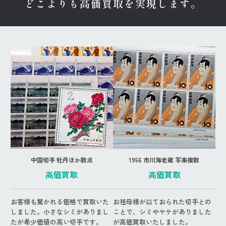
どこよりも高価買取を実現します。
中国切手 牡丹ほか数点
1956 市川海老蔵 写楽複数
高価買取
高価買取
お客様も驚かれる価格で買取いた
お祖母様が以ておられた切手との
しました。小さなシミがありまし
ことで、シミやヤケがありました
たが希少価値の高い切手です。
が高価買取いたしました。