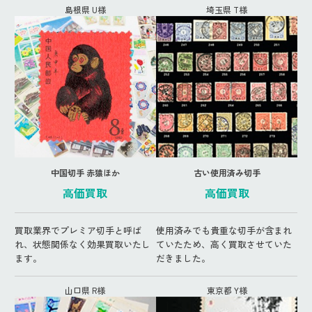
島根県 U様
埼玉県 T様
中国切手 赤猿ほか
古い使用済み切手
高価買取
高価買取
買取業界でプレミア切手と呼ば
使用済みでも貴重な切手が含まれ
れ、状態関係なく効果買取いたし
ていたため、高く買取させていた
ます。
だきました。
山口県 R様
東京都 Y様