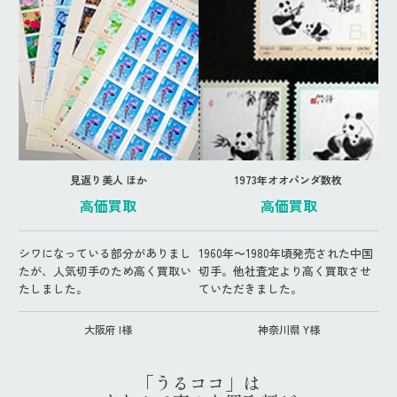
見返り美人 ほか
1973年オオパンダ数枚
高価買取
高価買取
シワになっている部分がありまし
1960年〜1980年頃発売された中国
たが、人気切手のため高く買取い
切手。他社査定より高く買取させ
たしました。
ていただきました。
大阪府 I様
神奈川県 Y様
「うるココ」は