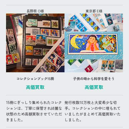
長野県 O様
東京都 E様
コレクションブック15冊
子供の時から科学を愛そう
高価買取
高価買取
15冊にぎっしり集められたコレク
発行枚数10万枚と大変希少な切
ションは、丁寧に保管され綺麗な
手。コレクションの中に埋もれて
状態のため高額買取させていただ
いましたがまとめて高価買取いた
きました。
しました。