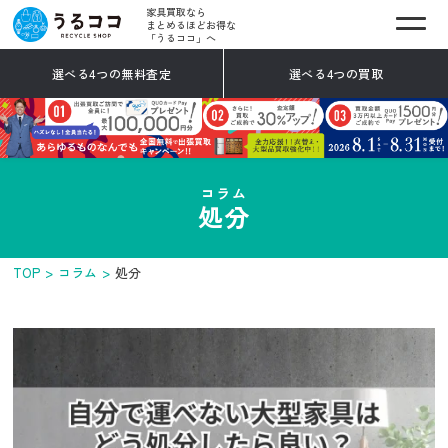
家具買取なら
まとめるほどお得な
「うるココ」へ
選べる4つの無料査定
選べる4つの買取
コラム
処分
TOP
コラム
処分