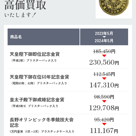
高価買取
いたします！
2023年5月
商品名
2024年5月
185,450
円
天皇陛下御即位記念金貨
230,560
（平成2年）ブリスターパック入り
円
112,545
円
天皇陛下御在位60年記念金貨
147,310
（昭和61年、62年）ブリスターパック入り
円
98,590
円
皇太子殿下御成婚記念金貨
129,708
（平成5年9）ブリスターパック入り
円
95,420
長野オリンピック冬季競技大会
円
記念
111,167
円
1万円金貨（1次～3次）プラスチックケース入り