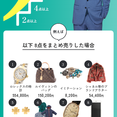
以下 8点をまとめ売りした場合
ロレックスの時
ルイヴィトンの
シャネル等のブ
イミテーション
計
バッグ
ランドアウター
554,800
150,200
8,200
54,400
円
円
円
円