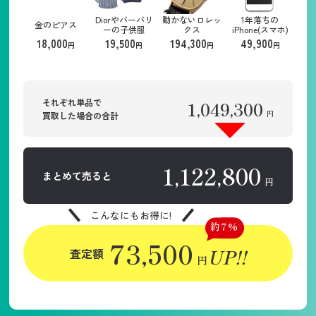
Diorやバーバリ
動かないロレッ
1年落ちの
金のピアス
ーの子供服
クス
iPhone(スマホ)
18,000
19,500
194,300
49,900
円
円
円
円
それぞれ単品で
1,049,300
円
買取した場合の合計
1,122,800
まとめて売ると
円
こんなにもお得に!
約7%
73,500
UP!!
査定額
円