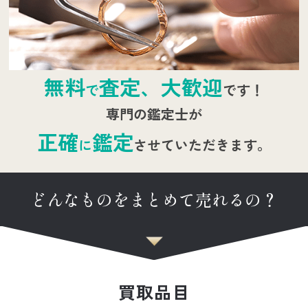
無料
査定、大歓迎
で
です！
専門の鑑定士が
正確
鑑定
に
させていただきます。
どんなものをまとめて売れるの？
買取品目