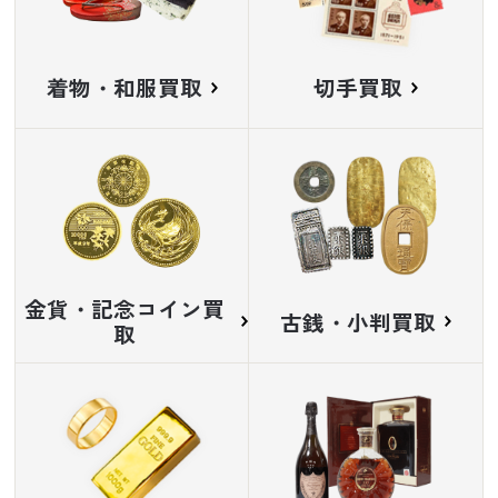
着物・和服買取
切手買取
金貨・記念コイン買
古銭・小判買取
取