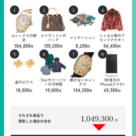
ロレックスの時
ルイヴィトンの
シャネル等のブ
イミテーション
計
バッグ
ランドアウター
554,800
150,200
8,200
54,400
円
円
円
円
Diorやバーバリ
動かないロレッ
1年落ちの
金のピアス
ーの子供服
クス
iPhone(スマホ)
18,000
19,500
194,300
49,900
円
円
円
円
それぞれ単品で
1,049,300
円
買取した場合の合計