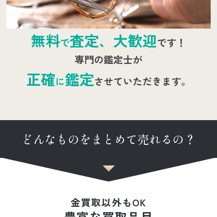
無料
査定、大歓迎
で
です！
専門の鑑定士が
正確
鑑定
に
させていただきます。
どんなものをまとめて売れるの？
金買取以外もOK
豊富な買取品目