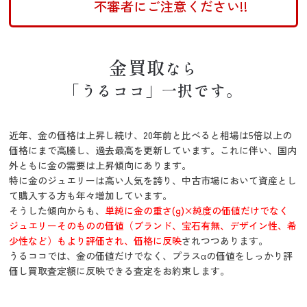
不審者にご注意ください!!
金買取
なら
「うるココ」一択です。
近年、金の価格は上昇し続け、20年前と比べると相場は5倍以上の
価格にまで高騰し、過去最高を更新しています。これに伴い、国内
外ともに金の需要は上昇傾向にあります。
特に金のジュエリーは高い人気を誇り、中古市場において資産とし
て購入する方も年々増加しています。
そうした傾向からも、
単純に金の重さ(g)×純度の価値だけでなく
ジュエリーそのものの価値（ブランド、宝石有無、デザイン性、希
少性など）もより評価され、価格に反映
されつつあります。
うるココでは、金の価値だけでなく、プラスαの価値をしっかり評
価し買取査定額に反映できる査定をお約束します。