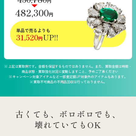
円
482,300
円
単品で売るよりも
31,520
UP!!
円
上記は買取例です。金額を保証するものではありません。また、買取金額は時期・
商品状態・買取強化状況に変動しますこと、予めご了承ください
キャンペーン対象アイテムなど一部査定額UP対象外のアイテムもあります。
買取不可商品の不用品回収は行っておりません。
古くても、ボロボロでも、
壊れていてもOK