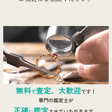
無料
査定、大歓迎
で
です！
専門の鑑定士が
正確
鑑定
に
させていただきます。