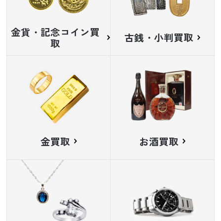
金貨・記念コイン買
古銭・小判買取
取
金買取
お酒買取