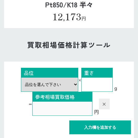
Pt850/K18 半々
12,173
円
買取相場価格計算ツール
品位
重さ
×
g
参考相場買取価格
×
＝
円
入力欄を追加する