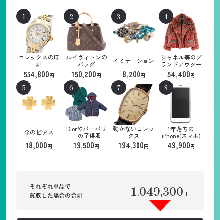
ロレックスの時
ルイヴィトンの
シャネル等のブ
イミテーション
計
バッグ
ランドアウター
554,800
150,200
8,200
54,400
円
円
円
円
Diorやバーバリ
動かないロレッ
1年落ちの
金のピアス
ーの子供服
クス
iPhone(スマホ)
18,000
19,500
194,300
49,900
円
円
円
円
それぞれ単品で
1,049,300
円
買取した場合の合計