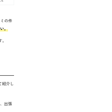
など
コミの件
い。
す。
て紹介し
、出張