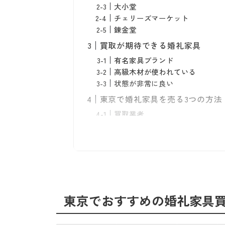
大小堂
チェリーズマーケット
錬金堂
買取が期待できる婚礼家具
有名家具ブランド
高級木材が使われている
状態が非常に良い
東京で婚礼家具を売る3つの方法
買取業者
リサイクルショップ
フリマアプリ・ネットオークシ
婚礼家具が買取不可だったとき
自治体の粗大ゴミに出す
解体して燃えるゴミに出す
不用品回収業者に処分を依頼す
東京でおすすめの婚礼家具
地元の掲示板サイトを利用する
寄付をする