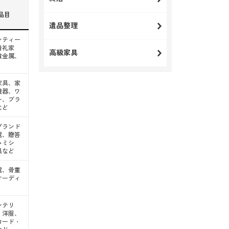
品目
遺品整理
ンティー
婚礼家
高級家具
貴金属、
家具、家
機器、ワ
ー、ブラ
など
ブランド
電、贈答
みミシ
具など
電、骨董
オーディ
ンテリ
、洋服、
カード・