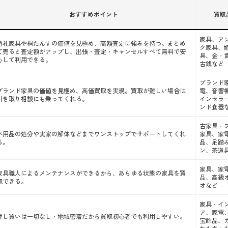
選び方
おすすめポイント
買取
が豊富か
家具、ア
婚礼家具や桐たんすの価値を見極め、高額査定に強みを持つ。まとめ
ク家具、
て売ると査定額がアップし、出張・査定・キャンセルすべて無料で安
具、金・
めのコツ
心して利用できる。
古銭など
ブランド
ブランド家具の価値を見極め、高価買取を実現。買取が難しい場合は
電、音響
引き取り相談にも乗ってくれる。
インセラ
ンド食器
流れ
古家具・
不用品の処分や実家の解体などまでワンストップでサポートしてくれ
家具、家
る。
品、足踏
ン、茶道
家具、家
家具職人によるメンテナンスができるから、あらゆる状態の家具を買
品、高級
取できる。
オなど
家具・イ
ア、家電
押し買いは一切なし・地域密着だから買取初心者でも利用しやすい。
宝飾品、