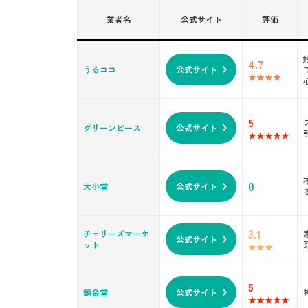
信頼できる婚礼家具買取業者の
業者名
公式サイト
評価
婚礼家具や大型家具の買取実績
無料で出張買取を利用できる
口コミで高評価が多い
4.7
うるココ
公式サイト
婚礼家具を少しでも高く売るた
付属品を揃えておく
なるべくまとめて売る
5
グリーンピース
公式サイト
綺麗にしておく
婚礼家具の出張買取を利用する
1. 査定の申し込み
0
大小堂
公式サイト
2. 自宅訪問・査定結果の確認
3. 金額を受け取る
まとめ
3.1
チェリーズマーケ
公式サイト
ット
5
錬金堂
公式サイト