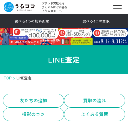
ブランド買取なら
まとめるほどお得な
「うるココ」へ
選べる4つの無料査定
選べる4つの買取
LINE査定
TOP
LINE査定
友だちの追加
買取の流れ
撮影のコツ
よくある質問