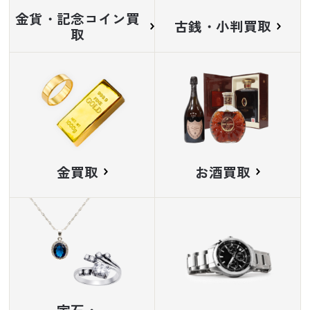
金貨・記念コイン買
古銭・小判買取
取
金買取
お酒買取
宝石・