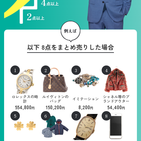
以下 8点をまとめ売りした場合
ロレックスの時
ルイヴィトンの
シャネル等のブ
イミテーション
計
バッグ
ランドアウター
554,800
150,200
8,200
54,400
円
円
円
円