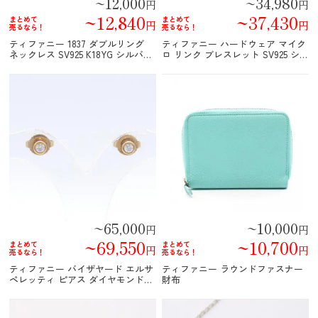
~12,000
~34,980
円
円
~12,840
~37,430
まとめて
まとめて
円
円
売るなら！
売るなら！
ティファニー 1837 ダブルリング
ティファニー ハードウェア マイク
ネックレス SV925 K18YG シルバー
ロ リンク ブレスレット SV925 シ
イエローゴールド
ルバー
~65,000
~10,000
円
円
~69,550
~10,700
まとめて
まとめて
円
円
売るなら！
売るなら！
ティファニー バイザヤード エルサ
ティファニー ラウンドファスナー
ペレッティ ピアス ダイヤモンド
財布
イエローゴールド