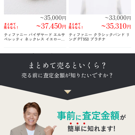
~35,000
~33,000
円
円
~37,450
~35,310
まとめて
まとめて
円
円
売るなら！
売るなら！
ティファニー バイザヤード エルサ
ティファニー クラシックバンド リ
ペレッティ ネックレス イエローゴ
ング PT950 プラチナ
ールド 1Pダイヤ
商品の状態や型番により買取価格は変動します。
まとめて売るといくら？
売る前に査定金額が知りたいですか？