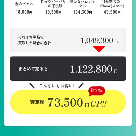
Diorやバーバリ
動かないロレッ
1年落ちの
金のピアス
ーの子供服
クス
iPhone(スマホ)
18,000
19,500
194,300
49,900
円
円
円
円
それぞれ単品で
1,049,300
円
買取した場合の合計
1,122,800
まとめて売ると
円
こんなにもお得に!
約7%
73,500
UP!!
査定額
円