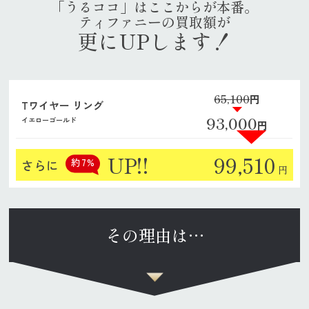
「うるココ」はここからが本番。
ティファニーの買取額が
更にUPします！
65,100
円
Tワイヤー リング
93,000
イエローゴールド
円
UP!!
99,510
約7%
さらに
円
その理由は…