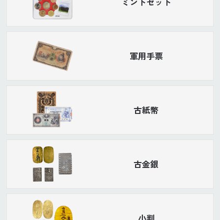
ミントセット
軍用手票
古紙幣
古金銀
小判