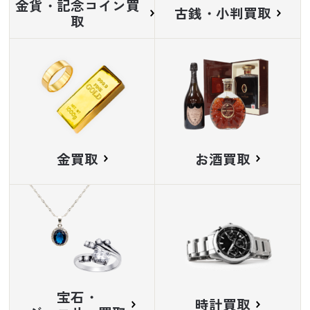
金貨・記念コイン買
古銭・小判買取
取
金買取
お酒買取
宝石・
時計買取