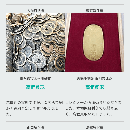
大阪府 E様
東京都 T様
寛永通宝と不明硬貨
天保小判金 背川吉ほか
高価買取
高価買取
未選別の状態ですが、こちらで細
コレクターからお売りいただきま
かく選別査定して買い取りまし
した。本物保証付きで状態も良
た。
く、高価買取いたしました。
山口県 Y様
島根県 K様