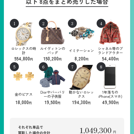
以下 8点をまとめ売りした場合
ロレックスの時
ルイヴィトンの
シャネル等のブ
イミテーション
計
バッグ
ランドアウター
554,800
150,200
8,200
54,400
円
円
円
円
Diorやバーバリ
動かないロレッ
1年落ちの
金のピアス
ーの子供服
クス
iPhone(スマホ)
18,000
19,500
194,300
49,900
円
円
円
円
それぞれ単品で
1,049,300
円
買取した場合の合計