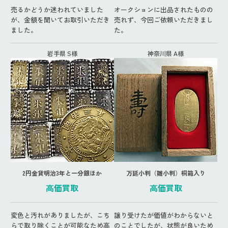
売るかどうか迷われていました
オークションに出品されたものの
が、金額を聞いてお取引いただき
売れず、今回ご依頼いただきまし
ました。
た。
岩手県 S様
神奈川県 A様
2円金貨明治3年と一分銀ほか
万延小判（雛小判）桐箱入り
高価買取
高価買取
変色と汚れがありましたが、こち
譲り受けたが価値がわからないと
らで取り除くことが可能なため高
のことでしたが、状態が良いため