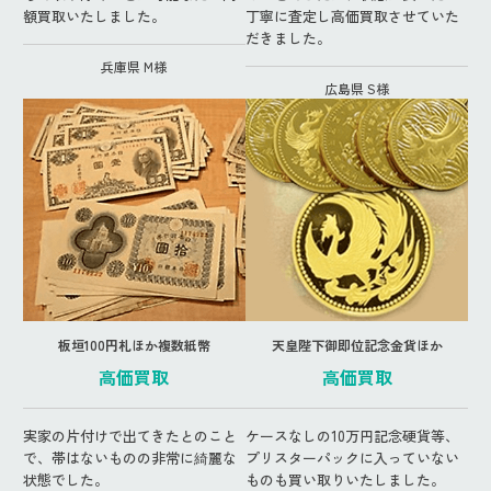
額買取いたしました。
丁寧に査定し高価買取させていた
だきました。
兵庫県 M様
広島県 S様
板垣100円札ほか複数紙幣
天皇陛下御即位記念金貨ほか
高価買取
高価買取
実家の片付けで出てきたとのこと
ケースなしの10万円記念硬貨等、
で、帯はないものの非常に綺麗な
プリスターパックに入っていない
状態でした。
ものも買い取りいたしました。