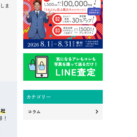
しま
カテゴリー
他社
コラム
得！
で