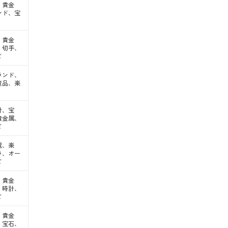
・貴金
ンド、宝
・貴金
、切手、
ど
ランド、
董品、楽
計、宝
貴金属、
ど
電、楽
ラ、オー
ど
・貴金
、時計、
ど
・貴金
、宝石、