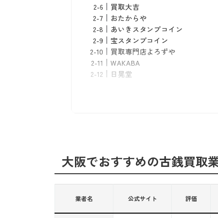
買取大吉
おたからや
​​あいきスタンプコイン
宝スタンプコイン
買取専門店よろずや
WAKABA
日晃堂
【その他】大阪の買取業者
大阪の古銭買取業者の選び方
売りたい古銭があるか確認する
手数料が無料
古銭の買取実績が豊富
買取方法が複数ある
大阪でおすすめの古銭買取
口コミを参考にする
古銭の売り方
大阪で古銭を高く売るには
業者名
公式サイト
評価
手入れの仕方に注意する
付属品をつけておく