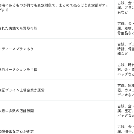
古銭、金
自宅にあるものが何でも査定対象で、まとめて売るほど査定額がアッ
属、ブラ
プする
石など
古銭、金
汚れた古銭でも買取可能
属、着物
骨董品な
古銭、ブ
レディースプランあり
時計、骨
器など
古銭、時
独自オークションを主催
石、金・
バッグな
古銭、家
東証プライム上場企業が運営
器、カメ
ディオな
古銭、金
大阪に多数の店舗展開
属、宝石
バッグな
古銭、金
経験豊富なプロが査定
属、切手