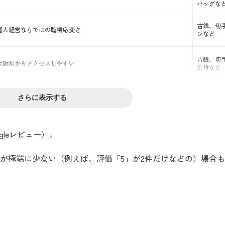
バッグな
古銭、切
個人経営ならではの臨機応変さ
ンなど
古銭、切
大阪駅からアクセスしやすい
金貨など
さらに表示する
gleレビュー）。
が極端に少ない（例えば、評価「5」が2件だけなどの）場合