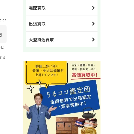
宅配買取
.08
出張買取
円
大型持込買取
では
庫状