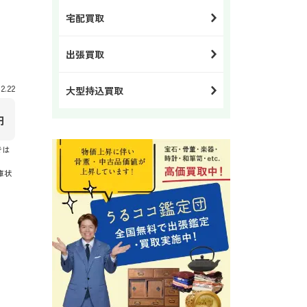
宅配買取
出張買取
.22
大型持込買取
円
では
庫状