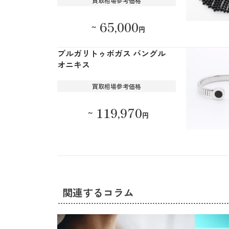
買取相場参考価格
65,000
～
円
ブルガリトゥボガス バングル
オニキス
買取相場参考価格
119,970
～
円
関連するコラム