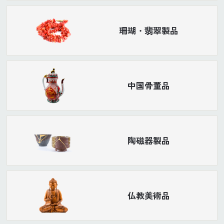
珊瑚・翡翠製品
中国骨董品
陶磁器製品
仏教美術品