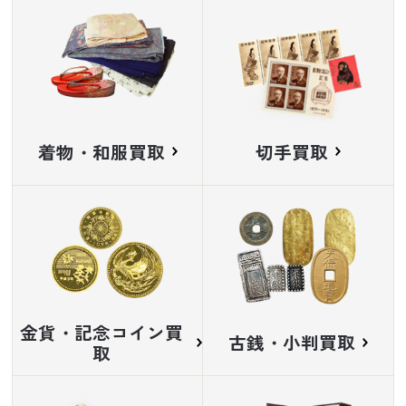
着物・和服買取
切手買取
金貨・記念コイン買
古銭・小判買取
取