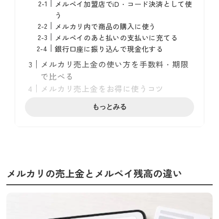
メルペイ加盟店でiD・コード決済として使
う
メルカリ内で商品の購入に使う
メルペイのあと払いの支払いに充てる
銀行口座に振り込んで現金化する
メルカリ売上金の使い方を手数料・期限
で比べる
メルカリ売上金をお得に使うコツ
本人確認を済ませて期限を消す
もっとみる
メルペイ残高で支払って手数料をかけない
振込はまとめて行って手数料を抑える
メルカリ売上金の使い方でよくある疑問
売上金が反映されるタイミングは
振込は少額から申請できる
メルカリの売上金とメルペイ残高の違い
売上金を家族や他人に譲れる
失効した売上金は戻せる
売上金が貯まらない・売れ残った在庫の
手放し方