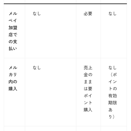
メル
なし
必要
なし
ペイ
加盟
店で
の支
払い
メル
なし
売上
なし
カリ
金の
（ポ
内の
まま
イン
購入
は要
トの
ポイ
有効
ント
期限
購入
あ
り）