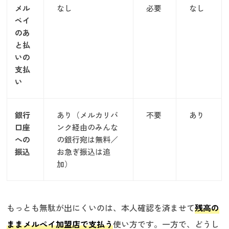
メル
なし
必要
なし
ペイ
のあ
と払
いの
支払
い
銀行
あり（メルカリバ
不要
あり
口座
ンク経由のみんな
への
の銀行宛は無料／
振込
お急ぎ振込は追
加）
もっとも無駄が出にくいのは、本人確認を済ませて
残高の
ままメルペイ加盟店で支払う
使い方です。一方で、どうし