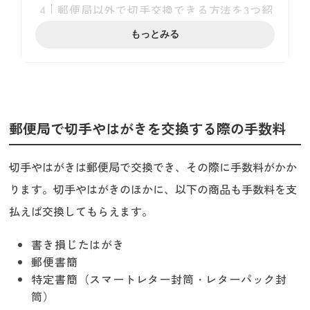
郵便局以外で切手交換できる方法を3つ紹
介！
もっとみる
① 切手専門の買取業者に買い取ってもら
う
② 金券ショップで換金する
③ ネットで売る
郵便局以外で切手を交換して高く売るコ
郵便局で切手やはがきを交換する際の手数料
ツ5選
切手の保管状態を良好にしておく
切手やはがきは郵便局で交換でき、その際に手数料がかか
複数店舗で買取価格を比較する
プレミアム切手は買取専門店に持ち込む
ります。切手やはがきのほかに、以下の商品も手数料を支
シート切手はバラなさい
払えば交換してもらえます。
切手の買取相場を把握しておく
不要な切手は買取専門のうるココへ！
書き損じたはがき
郵便書簡
特定書簡（スマートレター封筒・レターパック封
筒）