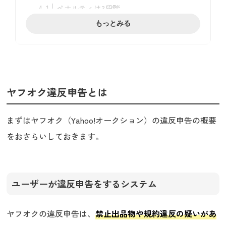
ペナルティは3段階
​​ペナルティを受けてしまったときの回復方
もっとみる
法
ヤフオクで違反申告を受けにくくするた
めの予防策
タイトルに無関係なキーワードを入れない
カテゴリ設定は慎重に
ヤフオク違反申告とは
送料・消費税の記載方法に注意する
ヤフオクのトラブルが面倒に感じたら
まずはヤフオク（Yahoo!オークション）の違反申告の概要
まとめ
をおさらいしておきます。
ユーザーが違反申告をするシステム
ヤフオクの違反申告は、
禁止出品物や規約違反の疑いがあ