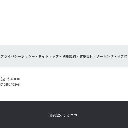
プライバシーポリシー
サイトマップ
利用規約
買取品目
クーリング・オフに
門店 うるココ
0150402号
©2022-,うるココ.