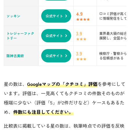
4.9
口コミ評価が高く、
ソッキン
公式サイト
に情報発信をして
3.9
トレジャーファク
業界最大級の総合
公式サイト
トリー
展開し、全国から
3.9
検察庁・警察から
阪神古美術
公式サイト
る信頼感がある
星の数は、
Googleマップの「クチコミ」評価
を参考にして
います。評価は、一見高くてもクチコミの件数そのものが
極端に少ない（評価「5」が2件だけなど）ケースもあるた
め、
件数にも注目してください。
比較表に掲載している星の数は、執筆時点での評価を反映