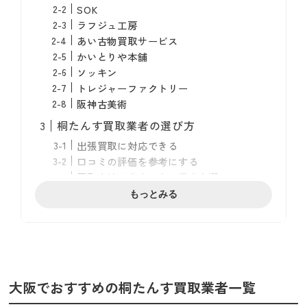
SOK
ラフジュ工房
あい古物買取サービス
かいとりや本舗
ソッキン
トレジャーファクトリー
阪神古美術
桐たんす買取業者の選び方
出張買取に対応できる
口コミの評価を参考にする
買取実績が豊富にある業者を選ぶ
もっとみる
桐たんすの処分方法
粗大ゴミとして廃棄する
不用品・粗大ゴミ回収業者に依頼する
他者にゆずる
ネットオークション・フリマアプリで出品
する
大阪でおすすめの桐たんす買取業者一覧
買取に出す