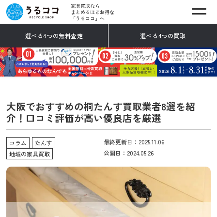
家具買取なら
まとめるほどお得な
「うるココ」へ
選べる4つの無料査定
選べる4つの買取
大阪でおすすめの桐たんす買取業者8選を紹
介！口コミ評価が高い優良店を厳選
最終更新日：2025.11.06
コラム
たんす
公開日：2024.05.26
地域の家具買取