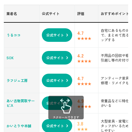
高価買取されやすい桐たんすの特徴
業者名
伝統工芸品に指定されている
公式サイト
評価
おすすめポイント
アンティーク桐たんす
桐たんすの高価買取ポイント
自宅にあるものが
4.7
うるココ
公式サイト
で、まとめて売る
査定前にたんすを綺麗にしておく
ップする
適切な保管とメンテナンスをする
買取は早い段階でする
4.2
不用品の回収や粗
SOK
公式サイト
引越し等の片付け
まとめ
4.7
アンティーク家具
ラフジュ工房
公式サイト
修理・リメイクも
4.9
あい古物買取サー
骨董品などに特化
公式サイト
ビス
がいる
スクロールできます
大型家具・家電に
3.8
かいとりや本舗
公式サイト
タッフがいるため
しやすい