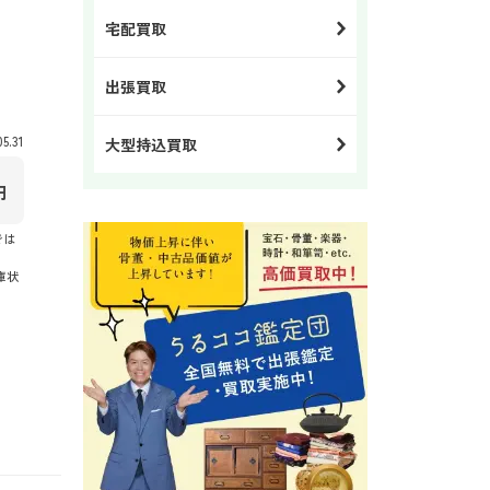
宅配買取
出張買取
.31
大型持込買取
円
では
庫状