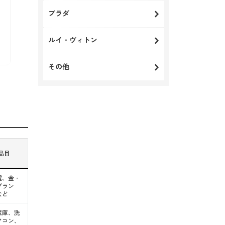
プラダ
ルイ・ヴィトン
その他
品目
電、金・
ブラン
など
蔵庫、洗
アコン、