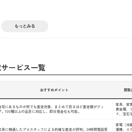
もっとみる
者の選び方
プの違いを知る
ト
取サービス一覧
る
おすすめポイント
買取
家具、家
自宅にあるものが何でも査定対象、まとめて売るほど査定額がアッ
貴金属、
プ。100種以上の品目に対応し、即日現金化も可能。
ド、宝石
家電（冷
家具に精通したプロスタッフによる的確な査定が評判。24時間電話受
濯機、エ