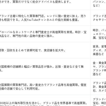
と
付ができ、買取だけでなく処分アドバイスも提供します。
パソコン
など）
ブランド古着に特化した買取専門店。レンドに強い査定に加え、売り
ブランド
時も相談できる。人気YouTubeチャンネルとの協力実績も豊富。
クセサリ
時計、バ
グローバルなネットワークと専門査定士が高価買取を実現。時計・宝
ュエリー
飾品など、専門性の高い品物の査定に強み。
属、宝石
家具、家
買取・回収をまとめて依頼可能で、実店舗を拡大中。
ディオ、
楽器など
使う
金・貴金
全国規模の店舗網と幅広い買取品目が強み。出張・査定など全て無
ヤ、ブラ
料。
ブランド
酒など
ブランド
全国展開の買取専門店。高い査定力でブランド品等を高価買取。個室
計、貴金
完備の店舗で安心して利用可能。
石、カメ
点
ブランド
300社以上の海外取引先を活かし、ブランド品を世界基準で高価買取。
宝石、時