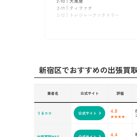
大黒屋
ティファナ
トレジャーファクトリー
ベストライフ
もぐランド
リカスタ
新宿区でおすすめ｜出張買取業
買取専門店とリサイクルショッ
口コミ・評判のチェックはマス
新宿区でおすすめの出張買
業者ごとの得意ジャンルを把握
サービス内容をしっかり比較す
公式サイトの充実度もチェック
出張買取を依頼するメリット
業者名
公式サイト
評価
自宅でラクラク査定
大型品も手間なく処分できる
4.8
うるココ
公式サイト
一括査定・処分がしやすい
普段の空間でリラックスできる
即日で現金が手に入る
4.4
出張買取MAX
公式サイト