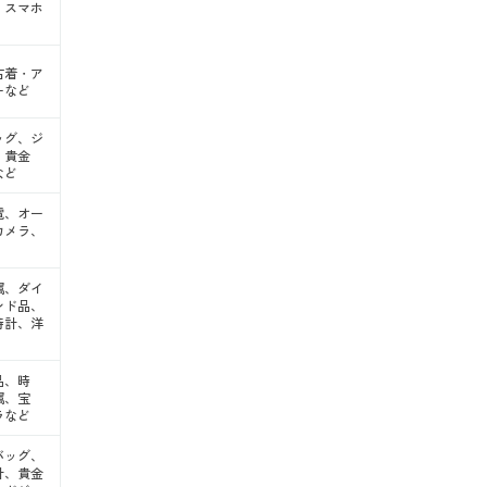
、スマホ
古着・ア
ーなど
ッグ、ジ
、貴金
など
電、オー
カメラ、
属、ダイ
ンド品、
時計、洋
品、時
属、宝
ラなど
バッグ、
計、貴金