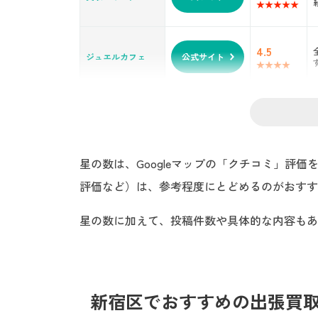
「押し買い」に要注意
無理に売る必要はない
追加料金がないかしっかり確認
4.5
新宿区のエリア情報
ジュエルカフェ
公式サイト
まとめ
星の数は、Googleマップの「クチコミ」評
評価など）は、参考程度にとどめるのがおすす
星の数に加えて、投稿件数や具体的な内容もあ
新宿区でおすすめの出張買取