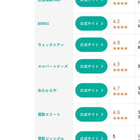
出張買取のデメリットとなるこ
対応エリアが限定されている
予約のとりづらい時期がある
4.3
BRING
公式サイト
自宅に知らない人を招く不安
査定前に部屋の掃除が必要
中には悪質業者も
4.9
ウォッチニアン
公式サイト
出張買取で高く売るためのコツ
保証書などの付属品を揃える
4.3
簡単な手入れを忘れずに
エコパートナーズ
公式サイト
なるべくまとめ売りを意識する
キャンペーン・クーポンを賢く
4.7
売却タイミングも考慮に入れて
おたからや
公式サイト
出張買取の流れ
① 査定の申し込み
4.6
② 自宅訪問と査定
買取エリート
公式サイト
③ 買取成立と現金の受け取り
出張買取で知っておきたい注意
5
買取ジャングル
公式サイト