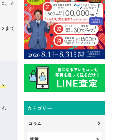
に、ど
ツまで
アッ
それ
カテゴリー
コラム
家電