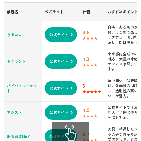
買取品目が豊富にある
公式サイトが充実している
業者名
公式サイト
評価
おすすめポイント
出張エリアに対応している
出張買取のメリット
自宅にあるものが
4.8
象、まとめて売る
うるココ
公式サイト
家具・家電など大型品の処分が簡単
ップする。100種
応し、即日現金化
自宅でリラックスして査定を受けられる
その場で現金化できる
東京都内全域での
引越しや断捨離でまとめて処分できる
4.3
対応。大量の家庭
もぐランド
公式サイト
オフィス家具まで
一社で完結する
ます。
出張買取のデメリット
年中無休、24時間
対応エリアが限られる
5
バイバイマーケッ
付。食器類の回収
公式サイト
ト
し、透明性の高い
繁忙期は予約が取りづらい
シーが魅力。
キャンセルしづらい心理になる
プライバシーの不安がある
公式サイトで下取
4.9
アシスト
公式サイト
粗大ゴミ搬出やリ
悪徳業者の可能性がある
分にも対応。
出張買取で高く売るコツ
家具に精通したプ
付属品を揃える
4.7
る的確な査定が評判
出張買取MAX
公式サイト
受付ができ、買取
簡単なお手入れをしておく