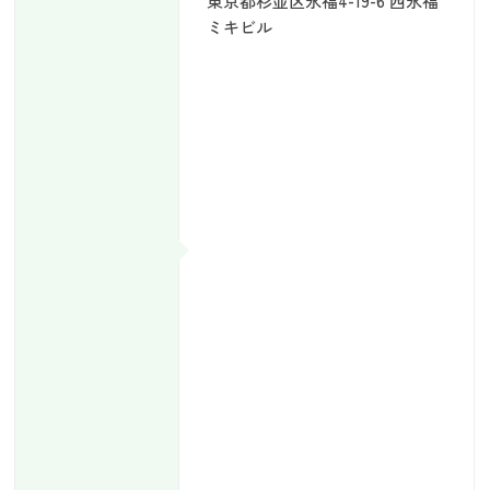
東京都杉並区永福4-19-6 西永福
ミキビル