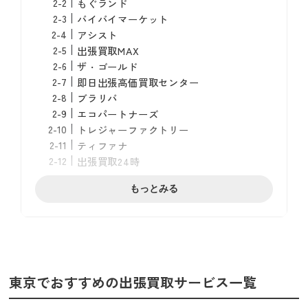
もぐランド
バイバイマーケット
アシスト
出張買取MAX
ザ・ゴールド
即日出張高価買取センター
ブラリバ
エコパートナーズ
トレジャーファクトリー
ティファナ
出張買取24時
福ちゃん
もっとみる
おうちで出張買取
買取大吉
出張買取業者の選び方
買取専門店とリサイクルショップの違いを
知る
東京でおすすめの出張買取サービス一覧
良い口コミ・評価が多い
買取実績が確認できる