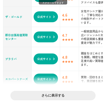
アドバイスも提供
スクロールできます
なるべくまとめて売る
キャンペーンを利用する
女性やシニア層か
4.6
く、丁寧な対応が
売却タイミングを見計らう
ザ・ゴールド
公式サイト
の特別サポートプ
出張買取を利用する流れ
います。
1. 査定を申し込む
一般家庭用品から
4.7
即日出張高価買取
2. 訪問時に査定額を承認する
広いジャンルに対
公式サイト
センター
の相談実績も豊富
3. 金額を受け取る
査定が魅力です。
出張買取の注意点
銀座をはじめとす
飛び込みの出張買取は警戒する
4.8
を展開。精密な査
ブラリバ
公式サイト
売れなかったときの対処を考えておく
足度の高い買取価
ます。
手数料がかからないか確認する
まとめ
4.8
買取・回収をまと
エコパートナーズ
公式サイト
で、実店舗を拡大
さらに表示する