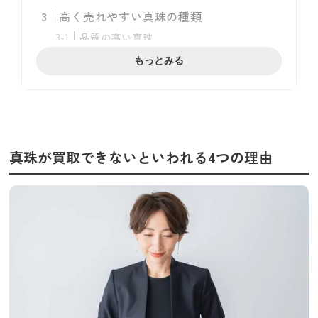
高く売れやすい真珠の種類
品質の高い真珠
希少な品種
もっとみる
ブランドパール
購入後から時間が経っていないもの
真珠の買取参考価格
真珠を少しでも高く売るためにやってお
きたいこと
真珠が買取できないといわれる4つの理由
ブランド付属品や鑑別書、保証書を用意す
る
日頃からメンテナンスを欠かさない
買取前にキレイにする
複数業者の査定額を比較する
定期的にネックレスの糸を交換する
真珠を高額買取してもらうためのお店選
びのコツ
専門的な知識を持った査定士がいる