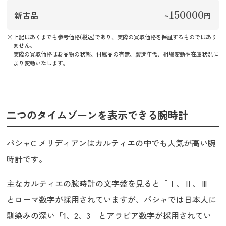
150000
新古品
~
円
上記はあくまでも参考価格(税込)であり、実際の買取価格を保証するものではあり
ません。
実際の買取価格はお品物の状態、付属品の有無、製造年代、相場変動や在庫状況に
より変動いたします。
二つのタイムゾーンを表示できる腕時計
パシャC メリディアンはカルティエの中でも人気が高い腕
時計です。
主なカルティエの腕時計の文字盤を見ると「Ⅰ、Ⅱ、Ⅲ」
とローマ数字が採用されていますが、パシャでは日本人に
馴染みの深い「1、2、3」とアラビア数字が採用されてい