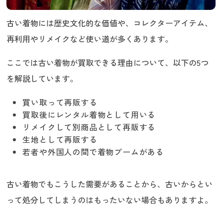
着物の買取価格が安い原因
着物の状態が悪い
古い着物には歴史文化的な価値や、コレクターアイテム、
着物の素材が安い
再利用やリメイクなど使い道が多くあります。
着物のサイズが小さい
着物のデザインが古い
ここでは古い着物が買取できる理由について、以下の5つ
古い着物を売る場所は？
を解説しています。
着物の買取専門業者
リサイクルショップ
買い取って再販する
フリマサイト・ネットオークション
買取後にレンタル着物として用いる
古い着物の買取方法
リメイクして別商品として再販する
持ち込み買取
生地として再販する
出張買取
若者や外国人の間で着物ブームがある
宅配買取
古い着物の買取に関するQ&A
古い着物でもこうした需要があることから、古いからとい
着物買取業者を選ぶポイントは？
って処分してしまうのはもったいない場合もありますよ。
どんな古い着物でも買取してもらえます
か?