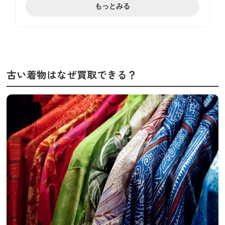
長襦袢の買取相場
もっとみる
帯の買取相場]
反物の買取相場
古い着物を高価買取してもらうコツ
着物のよい保存状態を保つ
着物の販売先と適している場所で売る
古い着物はなぜ買取できる？
着物に関する知識を得る
買取業者のコストを考える
証紙があれば必ず査定に出す
着物に精通した査定士が在籍する会社を選
ぶ
色合いや柄が人気の着物を買取に出す
100%絹で作られた着物
複数業者に査定を出す
高く売れる着物の特徴
着物の素材が高級
着物が証紙と落款がついたブランドもの
着物の保存状態が良好