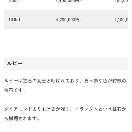
5.0ct
1,400,000円～
700,00
10.0ct
4,200,000円～
2,100,
ルビー
ルビーは宝石の女王と呼ばれており、真っ赤な色が特徴の
宝石です。
ダイアモンドよりも歴史が深く、コランダムという鉱石か
ら採掘されます。