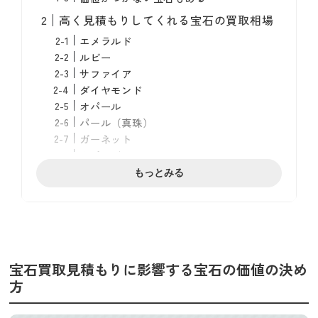
高く見積もりしてくれる宝石の買取相場
エメラルド
ルビー
サファイア
ダイヤモンド
オパール
パール（真珠）
ガーネット
トパーズ
もっとみる
宝石買取見積もりにおける注意点
信頼できる見積もりができる資格保有者が
いるか
宝石買取店の接客態度は丁寧か
どんな見積もり・査定方法があるか
宝石買取見積もりに影響する宝石の価値の決め
宝石買取の見積もりを高くするには
方
鑑別書や付属品を用意する
メンテナンスして劣化を防ぐ