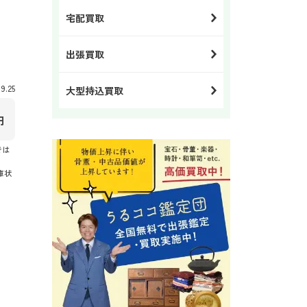
宅配買取
出張買取
.25
大型持込買取
円
では
庫状