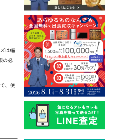
ズは幅
限の必
で、使