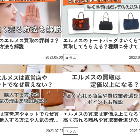
のエルメス買取の評判は？
エルメスのトートバッグはいくら
方法も解説
買取してもらえる？種類に分けて
介
2023.05.09
2023.0
コラム
は直営店やネットでなぜ買
エルメスの買取は定価以上になる
購入する方法や人気の理由
高く売れる商品や買取業者選びの
説！
イントも解説
2023.07.07
2023.
コラム