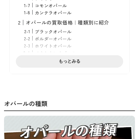
コモンオパール
カンテラオパール
オパールの買取価格｜種類別に紹介
ブラックオパール
ボルダーオパール
ホワイトオパール
メキシカンオパール
もっとみる
オパール関連の買取相場
金の買取相場
プラチナの買取相場
ダイヤモンドの買取相場
オパール買取の評価基準7つ
オパールの種類
カラット
カット
種類
原産国
クラリティ（透明度）
遊色