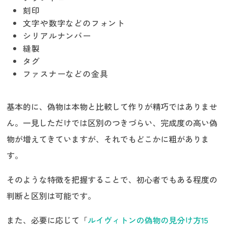
Gucciを高く売るためのコツ
刻印
Gucciに関するQ&A
文字や数字などのフォント
Gucciのシリアルナンバーの意味は？
シリアルナンバー
自分ではコピーやフェイク品かどうか判断
縫製
できそうにありません
タグ
Gucciを売るときに必要なものは？
ファスナーなどの金具
Gucciを高く売るなら「うるココ」へ
基本的に、偽物は本物と比較して作りが精巧ではありませ
ん。一見しただけでは区別のつきづらい、完成度の高い偽
物が増えてきていますが、それでもどこかに粗がありま
す。
そのような特徴を把握することで、初心者でもある程度の
判断と区別は可能です。
また、必要に応じて「
ルイヴィトンの偽物の見分け方15