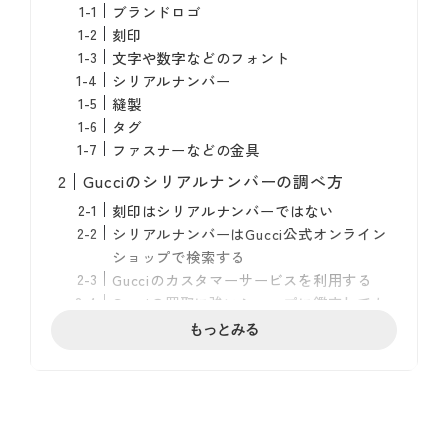
ブランドロゴ
刻印
文字や数字などのフォント
シリアルナンバー
縫製
タグ
ファスナーなどの金具
Gucciのシリアルナンバーの調べ方
刻印はシリアルナンバーではない
シリアルナンバーはGucci公式オンライン
ショップで検索する
Gucciのカスタマーサービスを利用する
Gucciの買取に強いショップに鑑定しても
らう
もっとみる
インターネットで画像検索してみる
Gucciの偽物が多いアイテム・シリーズ一
覧
GGキャンバス ウエストバッグ