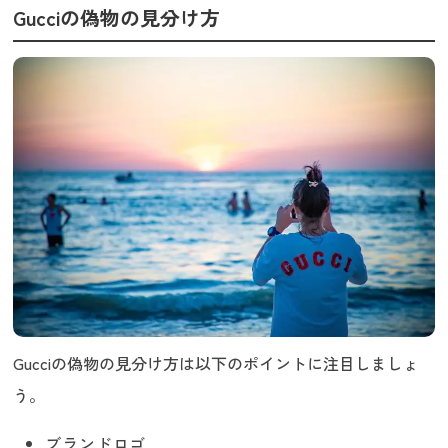
PVC素材アイテム
Gucciの偽物の見分け方
ディオニュソス ショルダーウォレット
バンブー バッグ
GGインプリメシリーズ
プリント メッセンジャーバッグ
GGマーモントシリーズ
ウェブシリーズ
GGキャンバス ベースボールキャップ
ロゴTシャツ
Gucciの偽物が売られている販売先
スーパーコピーサイト
フリマアプリ
ネットオークション
Gucciの偽物を買わないための注意点
怪しいサイトは利用しない
Gucciの偽物の見分け方は以下のポイントに注目しましょ
新品なのにセールをしているアイテムは要
う。
注意
偽物が出回りやすいアイテムを把握する
ブランドロゴ