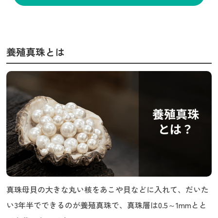
養殖真珠とは
真珠母貝の大きな丸い核をあこや貝などに入れて、だいた
い3年半でできるのが養殖真珠で、真珠層は0.5～1mmとと