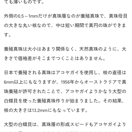
ても薄いものです。
外側の0.5～1mmだけが真珠層なのが養殖真珠で、真珠母貝
の大きな丸い核なので、中は短い期間で真円の珠ができま
す。
養殖真珠は大小はあまり関係なく、天然真珠のように、大
きさで価格差がそこまでつくことはありません。
日本で養殖される真珠はアコヤガイを使用し、核の直径は
6mm以上にもなりますが、1956年からオーストラリアで真
珠養殖が許可されたことで、アコヤガイよりかなり大型の
白蝶貝を使った養殖真珠作りが始まりました。その結果、
核の大きさは13.2mmにもなっています。
大型の白蝶貝は、真珠層の形成スピードもアコヤガイより