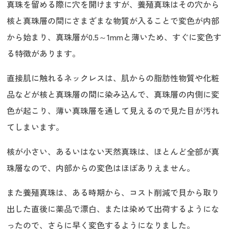
真珠を留める際に穴を開けますが、養殖真珠はその穴から
核と真珠層の間にさまざまな物質が入ることで変色が内部
から始まり、真珠層が0.5～1mmと薄いため、すぐに変色す
る特徴があります。
直接肌に触れるネックレスは、肌からの脂肪性物質や化粧
品などが核と真珠層の間に染み込んで、真珠層の内側に変
色が起こり、薄い真珠層を通して見えるので見た目が汚れ
てしまいます。
核が小さい、あるいはない天然真珠は、ほとんど全部が真
珠層なので、内部からの変色はほぼありえません。
また養殖真珠は、ある時期から、コスト削減で貝から取り
出した直後に薬品で漂白、または染めて出荷するようにな
ったので、さらに早く変色するようになりました。